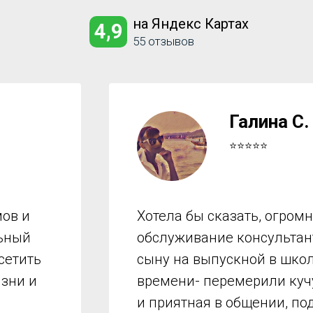
на Яндекс Картах
4,9
55 отзывов
Галина С.
⭐⭐⭐⭐⭐
ов и
Хотела бы сказать, огром
льный
обслуживание консультант
сетить
сыну на выпускной в школ
изни и
времени- перемерили куч
и приятная в общении, по