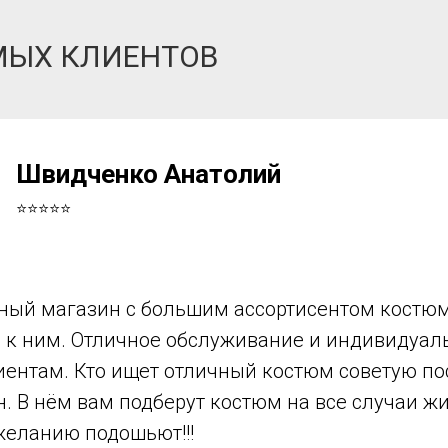
МЫХ КЛИЕНТОВ
Швидченко Анатолий
⭐⭐⭐⭐⭐
ный магазин с большим ассортисентом костюм
в к ним. Отличное обслуживание и индивидуа
иентам. Кто ищет отличный костюм советую по
н. В нём вам подберут костюм на все случаи ж
желанию подошьют!!!