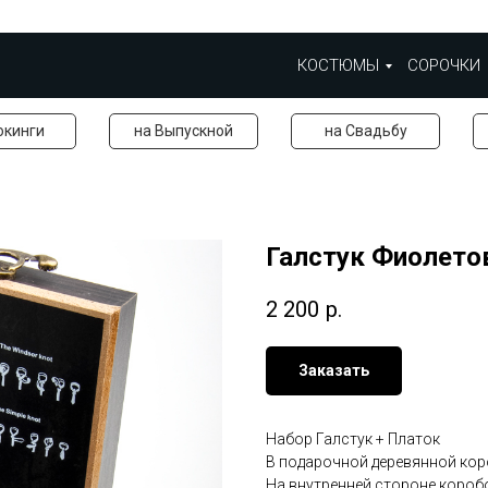
КОСТЮМЫ
СОРОЧКИ
окинги
на Выпускной
на Свадьбу
Галстук Фиолет
2 200
р.
Заказать
Набор Галстук + Платок
В подарочной деревянной ко
На внутренней стороне короб