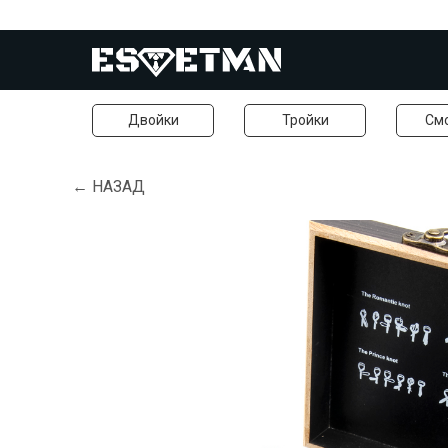
Двойки
Тройки
См
← НАЗАД