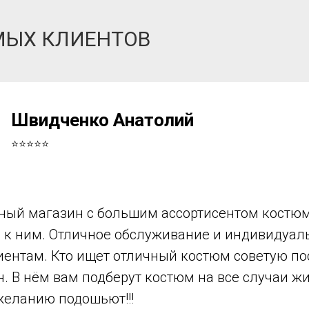
МЫХ КЛИЕНТОВ
Швидченко Анатолий
⭐⭐⭐⭐⭐
ный магазин с большим ассортисентом костюм
в к ним. Отличное обслуживание и индивидуа
иентам. Кто ищет отличный костюм советую по
н. В нём вам подберут костюм на все случаи ж
желанию подошьют!!!