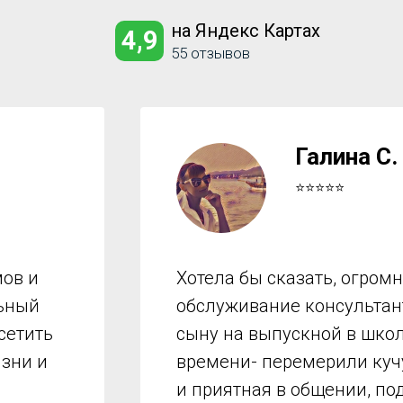
на Яндекс Картах
4,9
55 отзывов
Галина С.
⭐⭐⭐⭐⭐
ов и
Хотела бы сказать, огром
льный
обслуживание консультант
сетить
сыну на выпускной в школ
изни и
времени- перемерили куч
и приятная в общении, по