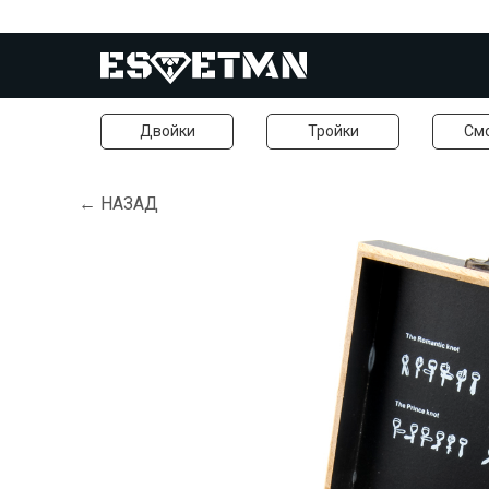
Двойки
Тройки
См
← НАЗАД