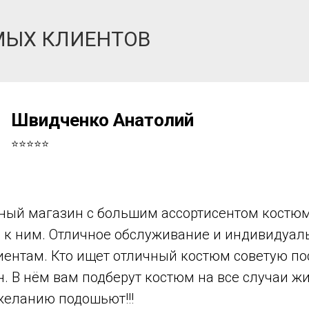
МЫХ КЛИЕНТОВ
Швидченко Анатолий
⭐⭐⭐⭐⭐
ный магазин с большим ассортисентом костюм
в к ним. Отличное обслуживание и индивидуа
иентам. Кто ищет отличный костюм советую по
н. В нём вам подберут костюм на все случаи ж
желанию подошьют!!!