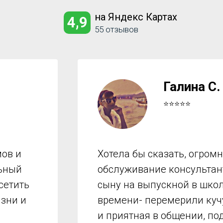
на Яндекс Картах
4,9
55 отзывов
Галина С.
⭐⭐⭐⭐⭐
ов и
Хотела бы сказать, огром
льный
обслуживание консультант
сетить
сыну на выпускной в школ
изни и
времени- перемерили куч
и приятная в общении, по