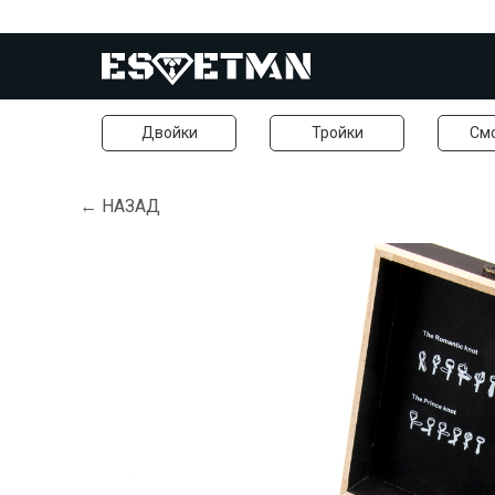
Двойки
Тройки
См
← НАЗАД