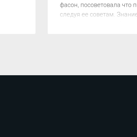
фасон, посоветовала что 
следуя ее советам. Знани
мы подобрали все!!! Спас
Мариночка за короткое вр
хочу разделить благодарнос
Помощь. Доступные цены!
магазин своим знакомым! С
сожалению нет доступа.