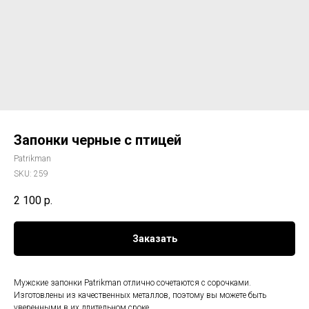
Запонки черные с птицей
Patrikman
SKU:
259
2 100
р.
Заказать
Мужские запонки Patrikman отлично сочетаются с сорочками.
Изготовлены из качественных металлов, поэтому вы можете быть
уверенными в их длительном сроке.