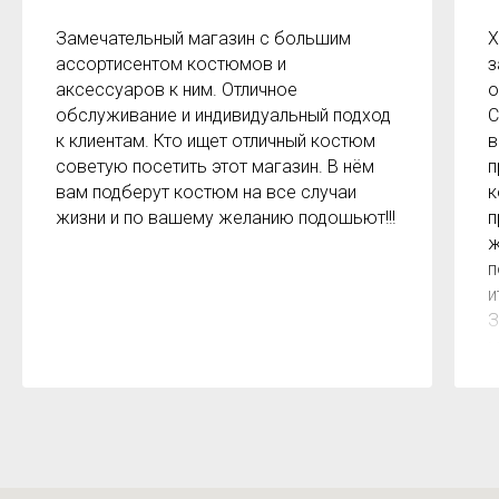
Замечательный магазин с большим
Х
ассортисентом костюмов и
з
аксессуаров к ним. Отличное
о
обслуживание и индивидуальный подход
С
к клиентам. Кто ищет отличный костюм
в
советую посетить этот магазин. В нём
п
вам подберут костюм на все случаи
к
жизни и по вашему желанию подошьют!!!
п
ж
п
и
З
м
к
з
р
б
2