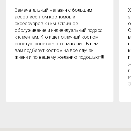
Замечательный магазин с большим
Х
ассортисентом костюмов и
з
аксессуаров к ним. Отличное
о
обслуживание и индивидуальный подход
С
к клиентам. Кто ищет отличный костюм
в
советую посетить этот магазин. В нём
п
вам подберут костюм на все случаи
к
жизни и по вашему желанию подошьют!!!
п
ж
п
и
З
м
к
з
р
б
2