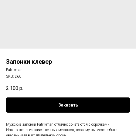
Запонки клевер
Patrikman
SKU:
260
2 100
р.
Заказать
Мужские запонки Patrikman отлично сочетаются с сорочками.
Изготовлены из качественных металлов, поэтому вы можете быть
уверенными в их длительном сроке.