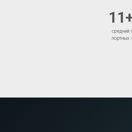
11+
средний 
портных 