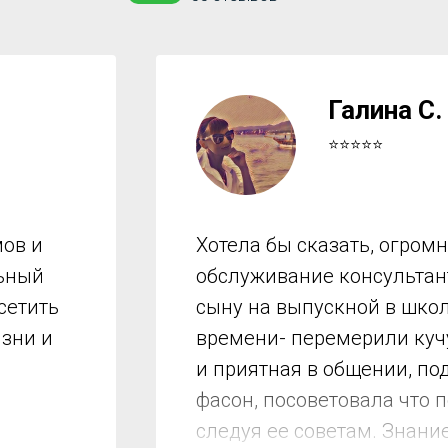
Галина С.
⭐⭐⭐⭐⭐
ов и
Хотела бы сказать, огром
льный
обслуживание консультант
сетить
сыну на выпускной в школ
изни и
времени- перемерили куч
и приятная в общении, по
фасон, посоветовала что 
следуя ее советам. Знани