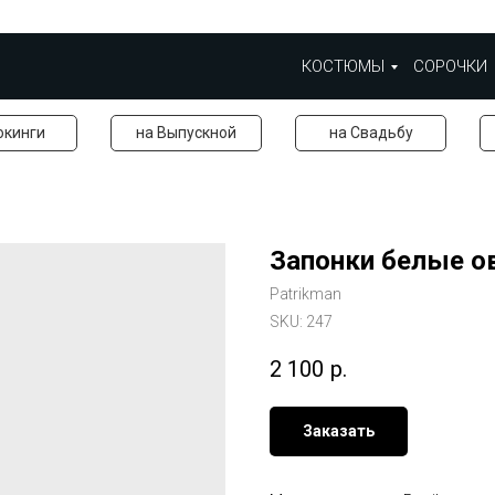
КОСТЮМЫ
СОРОЧКИ
окинги
на Выпускной
на Свадьбу
Запонки белые о
Patrikman
SKU:
247
2 100
р.
Заказать