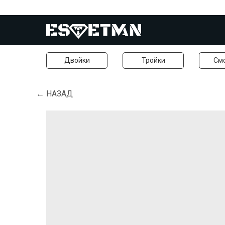
Двойки
Тройки
См
← НАЗАД