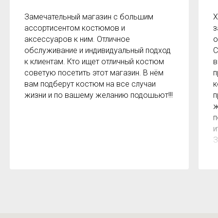
Замечательный магазин с большим
Х
ассортисентом костюмов и
з
аксессуаров к ним. Отличное
о
обслуживание и индивидуальный подход
С
к клиентам. Кто ищет отличный костюм
в
советую посетить этот магазин. В нём
п
вам подберут костюм на все случаи
к
жизни и по вашему желанию подошьют!!!
п
ж
п
и
З
м
к
з
р
б
2