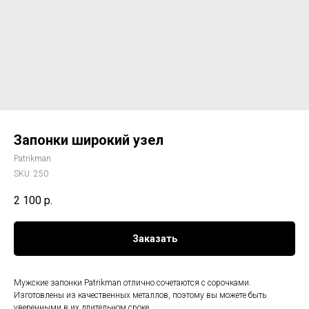
Запонки широкий узел
Patrikman
SKU:
250
2 100
р.
Заказать
Мужские запонки Patrikman отлично сочетаются с сорочками.
Изготовлены из качественных металлов, поэтому вы можете быть
уверенными в их длительном сроке.