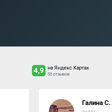
на Яндекс Картах
4,9
55 отзывов
Галина С.
⭐⭐⭐⭐⭐