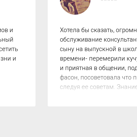
ов и
Хотела бы сказать, огром
льный
обслуживание консультант
сетить
сыну на выпускной в школ
изни и
времени- перемерили куч
и приятная в общении, по
фасон, посоветовала что 
следуя ее советам. Знани
мы подобрали все!!! Спас
Мариночка за короткое вр
хочу разделить благодарнос
Помощь. Доступные цены!
магазин своим знакомым! С