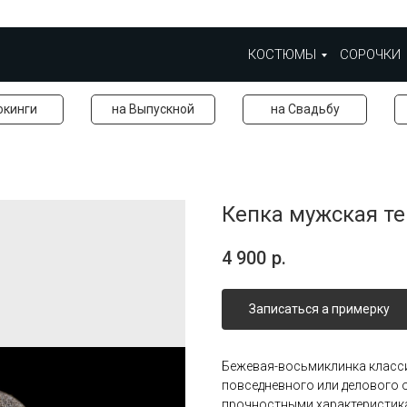
КОСТЮМЫ
СОРОЧКИ
окинги
на Выпускной
на Свадьбу
Кепка мужская т
4 900
р.
Записаться а примерку
Бежевая-восьмиклинка класси
повседневного или делового 
прочностными характеристика