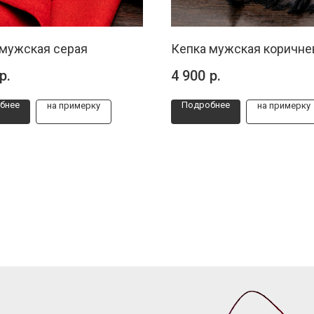
 мужская серая
Кепка мужская коричне
р.
4 900
р.
бнее
Подробнее
на примерку
на примерку