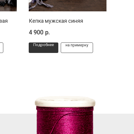
вая
Кепка мужская синяя
4 900
р.
Подробнее
на примерку