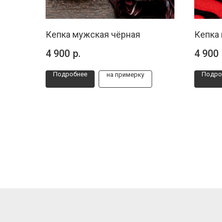
Кепка мужская чёрная
Кепка
4 900
р.
4 900
Подробнее
Подро
на примерку