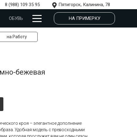
8 (988) 109 35 95
Пятигорск, Калинина, 78
НА ПРИМЕРКУ
ОБУВЬ
на Работу
емно-бежевая
ческого кроя – элегантное дополнение
образа. Удобная модель с превосходными
ми, которая прослужит вам не один сезон.