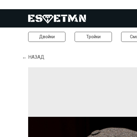
Двойки
Тройки
См
← НАЗАД