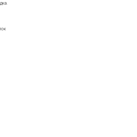
дка.
пок