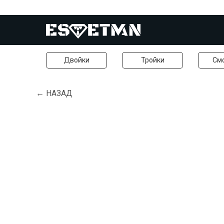
Двойки
Тройки
См
← НАЗАД