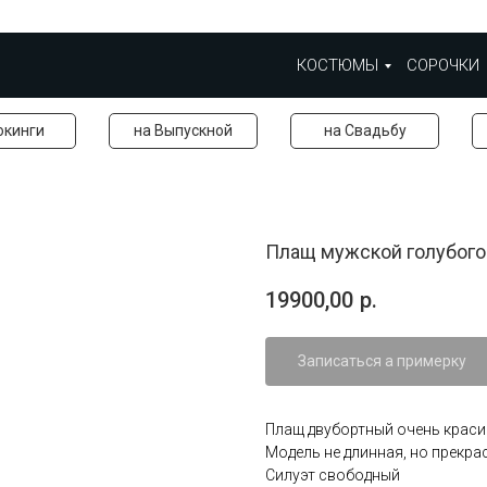
КОСТЮМЫ
СОРОЧКИ
окинги
на Выпускной
на Свадьбу
Плащ мужской голубого
19900,00
р.
Записаться а примерку
Плащ двубортный очень краси
Модель не длинная, но прекра
Силуэт свободный