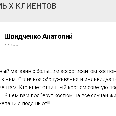
МЫХ КЛИЕНТОВ
Швидченко Анатолий
⭐⭐⭐⭐⭐
ный магазин с большим ассортисентом костюм
в к ним. Отличное обслуживание и индивидуа
иентам. Кто ищет отличный костюм советую по
н. В нём вам подберут костюм на все случаи ж
желанию подошьют!!!