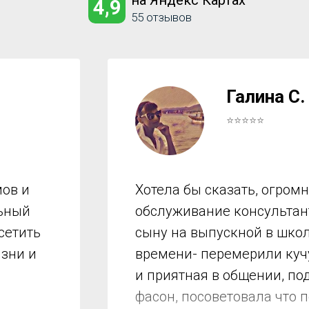
на Яндекс Картах
4,9
55 отзывов
Галина С.
⭐⭐⭐⭐⭐
ов и
Хотела бы сказать, огром
льный
обслуживание консультант
сетить
сыну на выпускной в школ
изни и
времени- перемерили куч
и приятная в общении, по
фасон, посоветовала что 