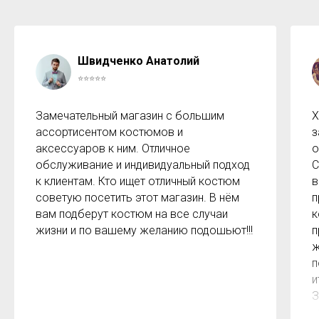
Швидченко Анатолий
⭐⭐⭐⭐⭐
Замечательный магазин с большим
Х
ассортисентом костюмов и
з
аксессуаров к ним. Отличное
о
обслуживание и индивидуальный подход
С
к клиентам. Кто ищет отличный костюм
в
советую посетить этот магазин. В нём
п
вам подберут костюм на все случаи
к
жизни и по вашему желанию подошьют!!!
п
ж
п
и
З
м