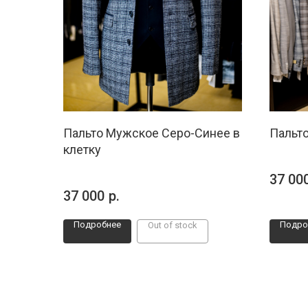
Пальто Мужское Серо-Синее в
Пальт
клетку
37 00
37 000
р.
Подробнее
Подро
Out of stock