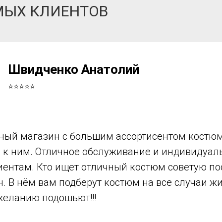
МЫХ КЛИЕНТОВ
Швидченко Анатолий
⭐⭐⭐⭐⭐
ный магазин с большим ассортисентом костюм
в к ним. Отличное обслуживание и индивидуа
иентам. Кто ищет отличный костюм советую по
н. В нём вам подберут костюм на все случаи ж
желанию подошьют!!!