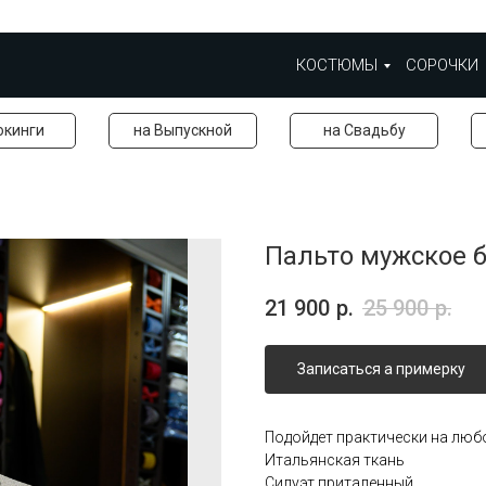
КОСТЮМЫ
СОРОЧКИ
окинги
на Выпускной
на Свадьбу
Пальто мужское 
21 900
р.
25 900
р.
Записаться а примерку
Подойдет практически на люб
Итальянская ткань
Силуэт приталенный