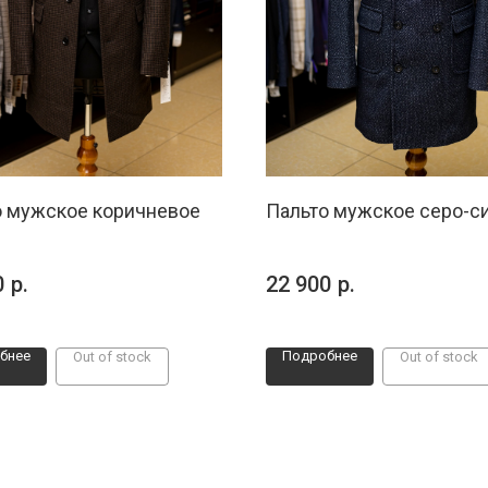
о мужское коричневое
Пальто мужское серо-с
0
р.
22 900
р.
бнее
Подробнее
Out of stock
Out of stock