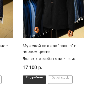
инее
Мужской пиджак "лапша" в
чёрном цвете
Для тех, кто особенно ценит комфорт
17 100
р.
Подробнее
Out of stock