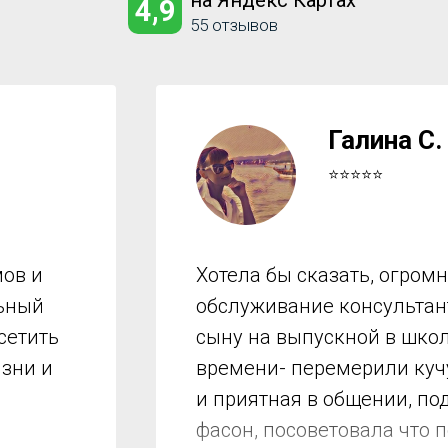
на Яндекс Картах
4,9
55 отзывов
Галина С.
⭐⭐⭐⭐⭐
ов и
Хотела бы сказать, огром
льный
обслуживание консультант
сетить
сыну на выпускной в школ
изни и
времени- перемерили куч
и приятная в общении, по
фасон, посоветовала что 