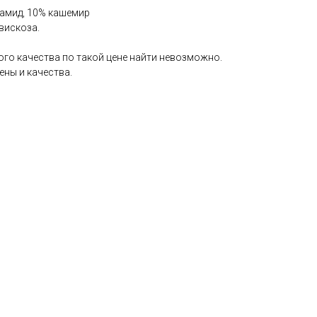
иамид, 10% кашемир
вискоза.
ого качества по такой цене найти невозможно.
ны и качества.