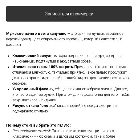
Записаться а примерку
Мужское пальто цвета капучино
— это один из лучших вариантов
верхней одежды для современного мужчины, который ценит стиль и
комфорт.
Классический силуэт
выгодно подчеркивает фигуру, создавая
изысканный, подтянутый и аккуратный образ.
Итальянская ткань:
100% шерсть.
Премиальное качество, пальто
отличается мягкостью, тактильно приятно. Такое пальто прослужит
долго и сохранит идеальный внешней вид на протяжении нескольких
сезонов.
Укороченный фасон
удобен для активного образа жизни. Для тех,
кто часто ездит за рулём. При этом длина достаточна для того, чтобы
закрывать полы пиджака.
Рисунок ткани "ёлочка"
классический, но всегда смотрится
подчёркнуто стильно.
Почему стоит выбрать это пальто:
Разнообразие стилей:
Пальто великолепно смотрится как с
классическими брюками и деловым костюмом, так и с более