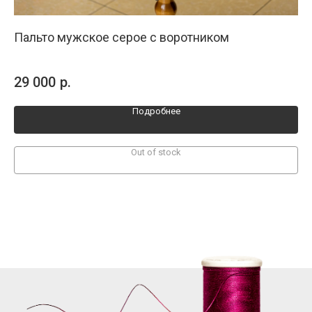
Пальто мужское серое с воротником
Па
100
Кле
29 000
р.
29
смо
бол
Подробнее
Out of stock