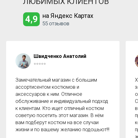
ЛЮБИМЫХ КЛИЕНТОВ
на Яндекс Картах
4,9
55 отзывов
Швидченко Анатолий
⭐⭐⭐⭐⭐
Замечательный магазин с большим
Х
ассортисентом костюмов и
з
аксессуаров к ним. Отличное
о
обслуживание и индивидуальный подход
С
к клиентам. Кто ищет отличный костюм
в
советую посетить этот магазин. В нём
п
вам подберут костюм на все случаи
к
жизни и по вашему желанию подошьют!!!
п
ж