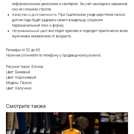
неформальными джинсами и свитером. За счёт накладных карманов
оно не слишком строгое.
Качество и долговечность:
При тщательном уходе шерстяное пальто
долгие годы будет радовать своего владельца, сохраняя
первоначальный лоск и форму.
Нетривиальный цвет
выглядит красиво и подходит практически всем
мужчинам независимо от возраста.
Размеры от 52 до 60
Наличие уточняйте по телефону у продавца-консультанта.
Рисунок ткани: Ёлочка
Цвет: Бежевый
Цвет: Коричневый
Модель: Пальто
Цвет: Капучино
Смотрите также