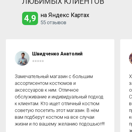
ЛЮБИМЫХ КЛИЕНТОВ
на Яндекс Картах
4,9
55 отзывов
Швидченко Анатолий
⭐⭐⭐⭐⭐
Замечательный магазин с большим
Х
ассортисентом костюмов и
з
аксессуаров к ним. Отличное
о
обслуживание и индивидуальный подход
С
к клиентам. Кто ищет отличный костюм
в
советую посетить этот магазин. В нём
п
вам подберут костюм на все случаи
к
жизни и по вашему желанию подошьют!!!
п
ж