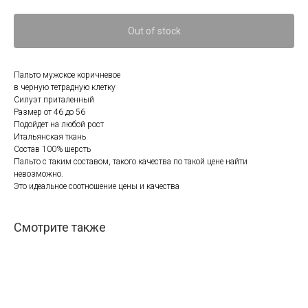
Out of stock
Пальто мужское коричневое
в черную тетрадную клетку
Силуэт приталенный
Размер от 46 до 56
Подойдет на любой рост
Итальянская ткань
Состав 100% шерсть
Пальто с таким составом, такого качества по такой цене найти
невозможно.
Это идеальное соотношение цены и качества
Смотрите также