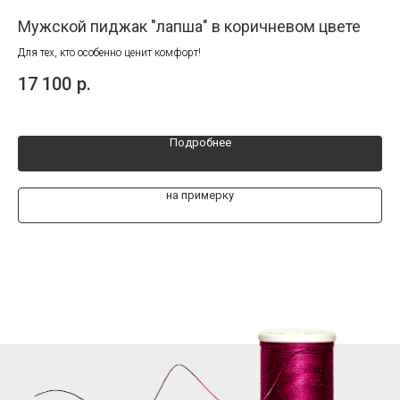
Мужской пиджак "лапша" в коричневом цвете
Ку
Для тех, кто особенно ценит комфорт!
Отл
вла
17 100
р.
26
Подробнее
на примерку