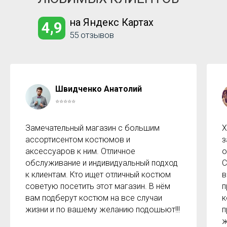
на Яндекс Картах
4,9
55 отзывов
Швидченко Анатолий
⭐⭐⭐⭐⭐
Замечательный магазин с большим
Х
ассортисентом костюмов и
з
аксессуаров к ним. Отличное
о
обслуживание и индивидуальный подход
С
к клиентам. Кто ищет отличный костюм
в
советую посетить этот магазин. В нём
п
вам подберут костюм на все случаи
к
жизни и по вашему желанию подошьют!!!
п
ж