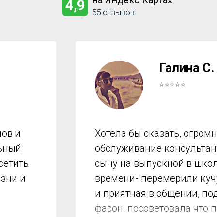
на Яндекс Картах
4,9
55 отзывов
Галина С.
⭐⭐⭐⭐⭐
ов и
Хотела бы сказать, огром
льный
обслуживание консультант
сетить
сыну на выпускной в школ
изни и
времени- перемерили куч
и приятная в общении, по
фасон, посоветовала что 