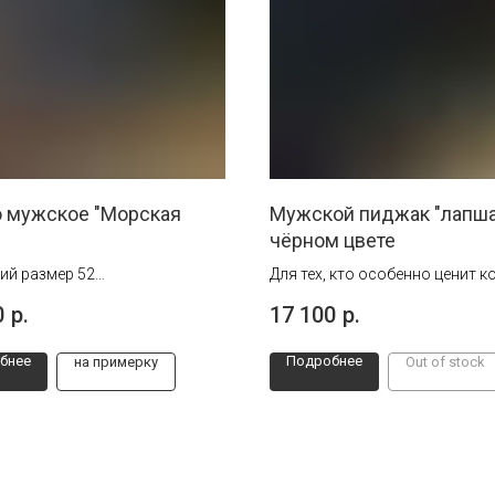
о мужское "Морская
Мужской пиджак "лапша
чёрном цвете
ий размер 52
Для тех, кто особенно ценит 
рсть
0
р.
17 100
р.
бнее
Подробнее
на примерку
Out of stock