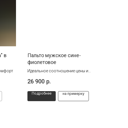
" в
Пальто мужское сине-
фиолетовое
комфорт
Идеальное соотношение цены и
качества.
26 900
р.
70% шерсть
Подробнее
на примерку