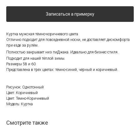
Записаться а примерку
Куртка мужская тёмно-коричневого цвета
Отлично подходит для повседневной носки, не доставляет дискомфорта
при езде за рулём.
д
Полностью закрывает низ пи
жака. Идеально для бизнес-стиля.
Подходит для нашей тёплой зимы.
Размеры 58 и 60
Представлена в трёх цветах: тёмно-синий, чёрный и коричневый.
Рисунок: Однотонный
Цвет: Коричневый
Цвет: Темно-Коричневый
Модель: Куртка
Смотрите также