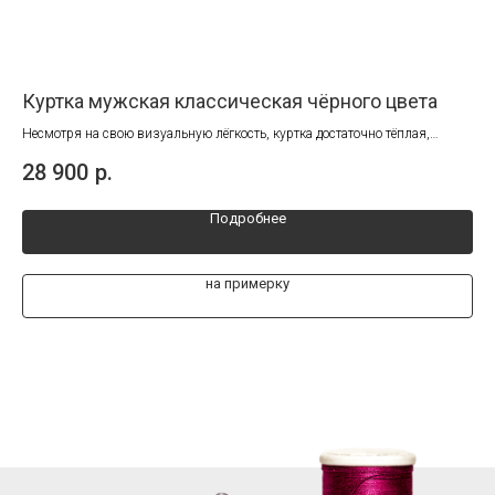
Куртка мужская классическая чёрного цвета
Ку
Несмотря на свою визуальную лёгкость, куртка достаточно тёплая,
Отл
полностью закрывает полы пиджака. Идеальна для бизнес-стиля.
вла
28 900
р.
26
Подробнее
на примерку