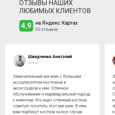
ОТЗЫВЫ НАШИХ
ЛЮБИМЫХ КЛИЕНТОВ
на Яндекс Картах
4,9
55 отзывов
Швидченко Анатолий
⭐⭐⭐⭐⭐
Замечательный магазин с большим
Х
ассортисентом костюмов и
з
аксессуаров к ним. Отличное
о
обслуживание и индивидуальный подход
С
к клиентам. Кто ищет отличный костюм
в
советую посетить этот магазин. В нём
п
вам подберут костюм на все случаи
к