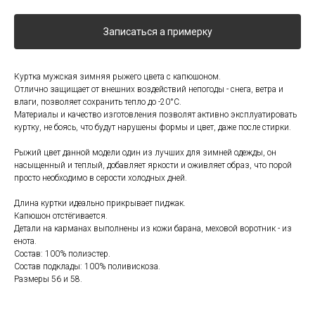
Записаться а примерку
Куртка мужская зимняя рыжего цвета с капюшоном.
Отлично защищает от внешних воздействий непогоды - снега, ветра и
влаги, позволяет сохранить тепло до -20°C.
Материалы и качество изготовления позволят активно эксплуатировать
куртку, не боясь, что будут нарушены формы и цвет, даже после стирки.
Рыжий цвет данной модели один из лучших для зимней одежды, он
насыщенный и теплый, добавляет яркости и оживляет образ, что порой
просто необходимо в серости холодных дней.
Длина куртки идеально прикрывает пиджак.
Капюшон отстёгивается.
Детали на карманах выполнены из кожи барана, меховой воротник - из
енота.
Состав: 100% полиэстер.
Состав подклады: 100% поливискоза.
Размеры 56 и 58.