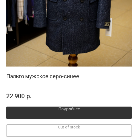
Пальто мужское серо-синее
Па
ля
Ком
эле
22 900
р.
29
Бол
Подробнее
Out of stock