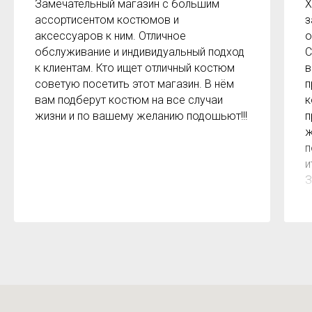
Замечательный магазин с большим
Х
ассортисентом костюмов и
з
аксессуаров к ним. Отличное
о
обслуживание и индивидуальный подход
С
к клиентам. Кто ищет отличный костюм
в
советую посетить этот магазин. В нём
п
вам подберут костюм на все случаи
к
жизни и по вашему желанию подошьют!!!
п
ж
п
и
З
м
к
з
р
б
2
О
м