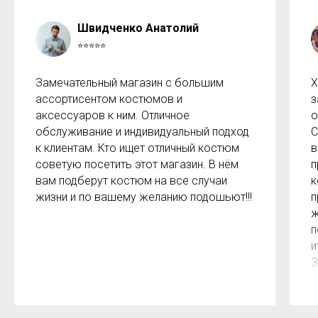
Швидченко Анатолий
⭐⭐⭐⭐⭐
Замечательный магазин с большим
Х
ассортисентом костюмов и
з
аксессуаров к ним. Отличное
о
обслуживание и индивидуальный подход
С
к клиентам. Кто ищет отличный костюм
в
советую посетить этот магазин. В нём
п
вам подберут костюм на все случаи
к
жизни и по вашему желанию подошьют!!!
п
ж
п
и
З
м
к
з