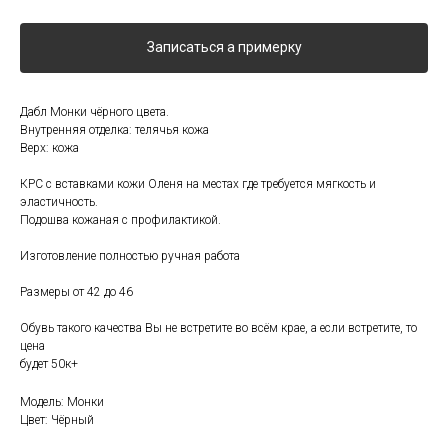
Записаться а примерку
Дабл Монки чёрного цвета.
Внутренняя отделка: телячья кожа
Верх: кожа
КРС с вставками кожи Оленя на местах где требуется мягкость и
эластичность.
Подошва кожаная с профилактикой.
Изготовление полностью ручная работа
Размеры от 42 до 46
Обувь такого качества Вы не встретите во всём крае, а если встретите, то
цена
будет 50к+
Модель: Монки
Цвет: Чёрный