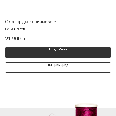
Оксфорды коричневые
Му
Ручная работа
Руч
Размеры от 41 до 45
Раз
21 900
р.
21
Подробнее
на примерку