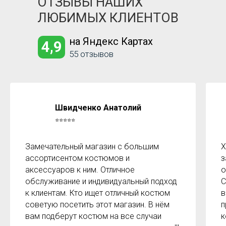
ОТЗЫВЫ НАШИХ
ЛЮБИМЫХ КЛИЕНТОВ
на Яндекс Картах
4,9
55 отзывов
Швидченко Анатолий
⭐⭐⭐⭐⭐
Замечательный магазин с большим
Х
ассортисентом костюмов и
з
аксессуаров к ним. Отличное
о
обслуживание и индивидуальный подход
С
к клиентам. Кто ищет отличный костюм
в
советую посетить этот магазин. В нём
п
вам подберут костюм на все случаи
к