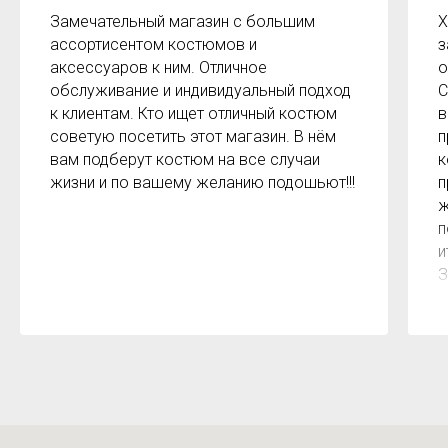
Замечательный магазин с большим
Х
ассортисентом костюмов и
з
аксессуаров к ним. Отличное
о
обслуживание и индивидуальный подход
С
к клиентам. Кто ищет отличный костюм
в
советую посетить этот магазин. В нём
п
вам подберут костюм на все случаи
к
жизни и по вашему желанию подошьют!!!
п
ж
п
и
З
м
к
з
р
б
2
О