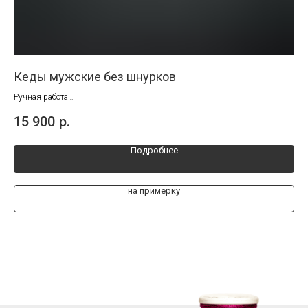
Кеды мужские без шнурков
Му
Ручная работа
Руч
Размеры от 39 до 46
Раз
15 900
р.
21
Подробнее
на примерку