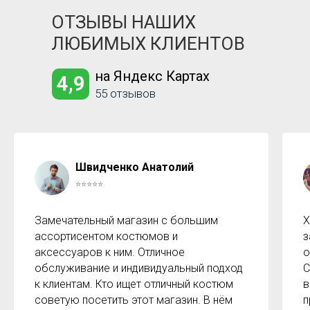
ОТЗЫВЫ НАШИХ
ЛЮБИМЫХ КЛИЕНТОВ
на Яндекс Картах
4,9
55 отзывов
Швидченко Анатолий
⭐⭐⭐⭐⭐
Замечательный магазин с большим
Х
ассортисентом костюмов и
з
аксессуаров к ним. Отличное
о
обслуживание и индивидуальный подход
С
к клиентам. Кто ищет отличный костюм
в
советую посетить этот магазин. В нём
п