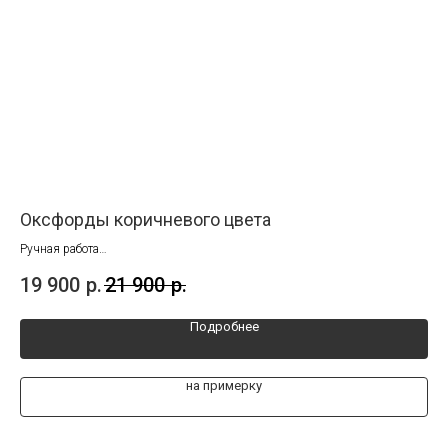
Оксфорды коричневого цвета
М
Ручная работа
Руч
Размеры 44 и 45
Раз
19 900
р.
21 900
р.
15
Подробнее
на примерку