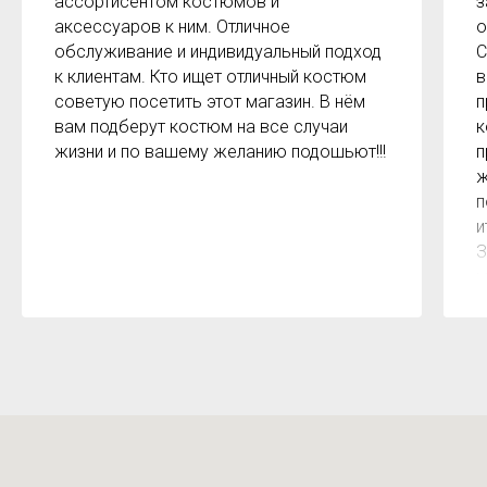
ассортисентом костюмов и
з
аксессуаров к ним. Отличное
о
обслуживание и индивидуальный подход
С
к клиентам. Кто ищет отличный костюм
в
советую посетить этот магазин. В нём
п
вам подберут костюм на все случаи
к
жизни и по вашему желанию подошьют!!!
п
ж
п
и
З
м
к
з
р
б
2
О
м
Х