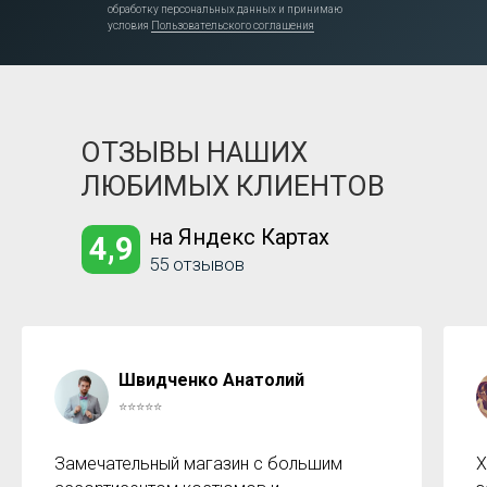
обработку персональных данных и принимаю
условия
Пользовательского соглашения
ОТЗЫВЫ НАШИХ
ЛЮБИМЫХ КЛИЕНТОВ
на Яндекс Картах
4,9
55 отзывов
Швидченко Анатолий
⭐⭐⭐⭐⭐
Замечательный магазин с большим
Х