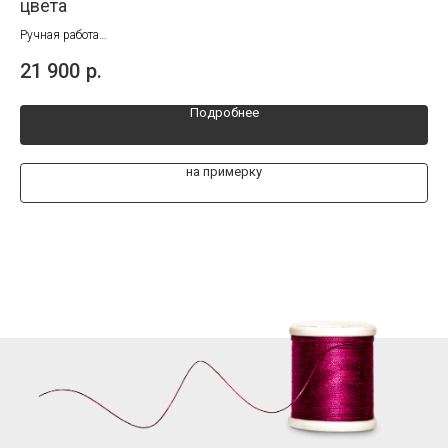
цвета
Руч
Раз
Ручная работа
21
Размеры от 40 до 45
21 900
р.
Подробнее
на примерку