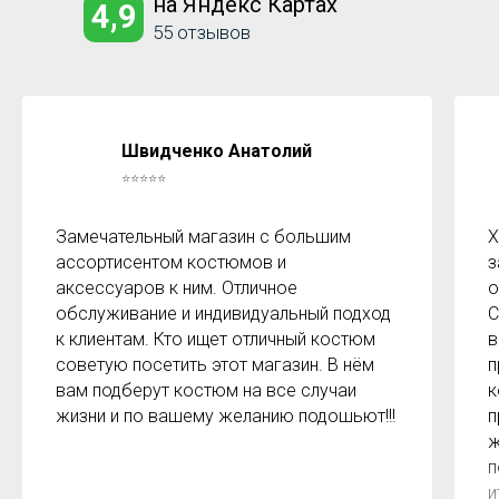
на Яндекс Картах
4,9
55 отзывов
Швидченко Анатолий
⭐⭐⭐⭐⭐
Замечательный магазин с большим
Х
ассортисентом костюмов и
з
аксессуаров к ним. Отличное
о
обслуживание и индивидуальный подход
С
к клиентам. Кто ищет отличный костюм
в
советую посетить этот магазин. В нём
п
вам подберут костюм на все случаи
к
жизни и по вашему желанию подошьют!!!
п
ж
п
и