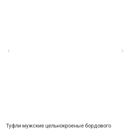
Туфли мужские цельнокроеные бордового
Мо