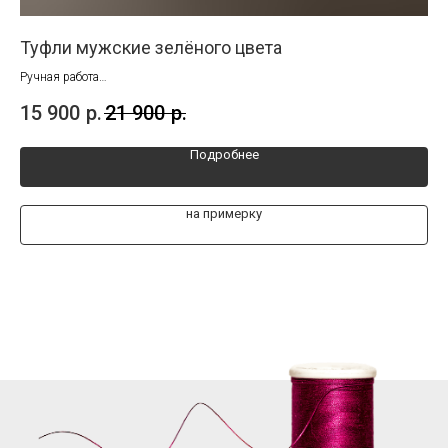
Туфли мужские зелёного цвета
Л
Ручная работа
Руч
Размеры от 40 до 45
Раз
15 900
р.
21 900
р.
21
Подробнее
на примерку