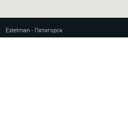
Estetman - Пятигорск
Пятигорск, Калинина, 78
+7 988 109-35-95
+7 8793 31-79-70
На примерку
Звоните и спрашивайте любой вопрос. Мы с удовольствием Вам
поможем!