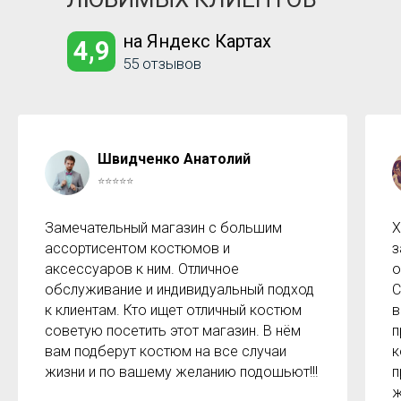
на Яндекс Картах
4,9
55 отзывов
Швидченко Анатолий
⭐⭐⭐⭐⭐
Замечательный магазин с большим
Х
ассортисентом костюмов и
з
аксессуаров к ним. Отличное
о
обслуживание и индивидуальный подход
С
к клиентам. Кто ищет отличный костюм
в
советую посетить этот магазин. В нём
п
вам подберут костюм на все случаи
к
жизни и по вашему желанию подошьют!!!
п
ж