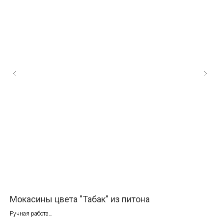
Мокасины цвета "Табак" из питона
Да
Ручная работа
Руч