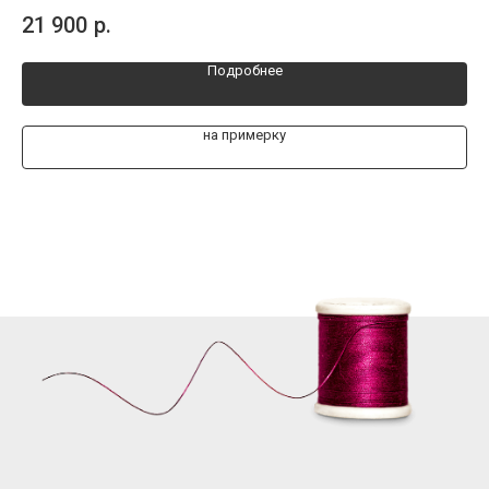
Размеры от 42 до 44
Раз
21 900
р.
15
Подробнее
на примерку