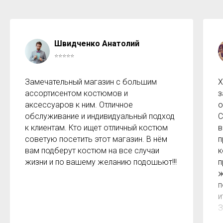
Швидченко Анатолий
⭐⭐⭐⭐⭐
Замечательный магазин с большим
Х
ассортисентом костюмов и
з
аксессуаров к ним. Отличное
о
обслуживание и индивидуальный подход
С
к клиентам. Кто ищет отличный костюм
в
советую посетить этот магазин. В нём
п
вам подберут костюм на все случаи
к
жизни и по вашему желанию подошьют!!!
п
ж
п
и
З
м