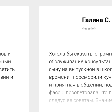
Галина С.
⭐⭐⭐⭐⭐
ов и
Хотела бы сказать, огром
льный
обслуживание консультант
сетить
сыну на выпускной в школ
изни и
времени- перемерили куч
и приятная в общении, по
фасон, посоветовала что 
следуя ее советам. Знани
мы подобрали все!!! Спас