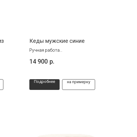
из
Кеды мужские синие
Ручная работа
Размеры от 39 до 43
14 900
р.
Подробнее
на примерку