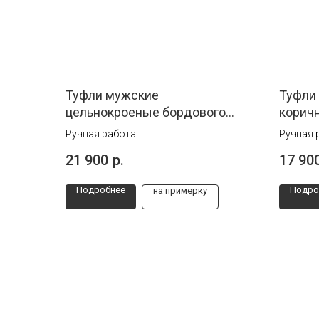
Туфли мужские
Туфли
цельнокроеные бордового
коричн
цвета
Ручная работа
Ручная 
Размеры от 40 до 45
Размеры
21 900
р.
17 90
Подробнее
Подро
на примерку