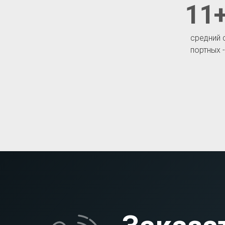
11+
средний 
портных 