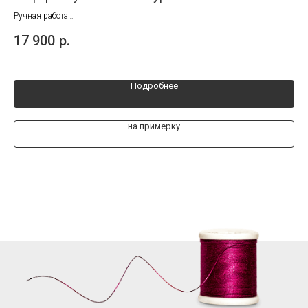
Ручная работа
Руч
Размеры от 40 до 45
Раз
17 900
р.
17
Подробнее
на примерку