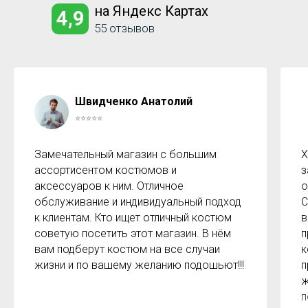
на Яндекс Картах
4,9
55 отзывов
Швидченко Анатолий
⭐⭐⭐⭐⭐
Замечательный магазин с большим
Х
ассортисентом костюмов и
з
аксессуаров к ним. Отличное
о
обслуживание и индивидуальный подход
С
к клиентам. Кто ищет отличный костюм
в
советую посетить этот магазин. В нём
п
вам подберут костюм на все случаи
к
жизни и по вашему желанию подошьют!!!
п
ж
п