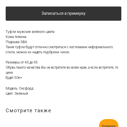
Записаться а примерку
Туфли мужские зелёного цвета
Кожа теленка
Подошва ЭВА
Такие туфли будут отлично смотреться с костюмами неформального
стиля, можно их надеть под брюки чинос.
Размеры от 40 до 45
Обувь такого качества Вы не встретите во всём крае, а если встретите, то
цена
будет 50к+
Модель: Оксфорд
Цвет: Зелёный
Смотрите также
Новинка