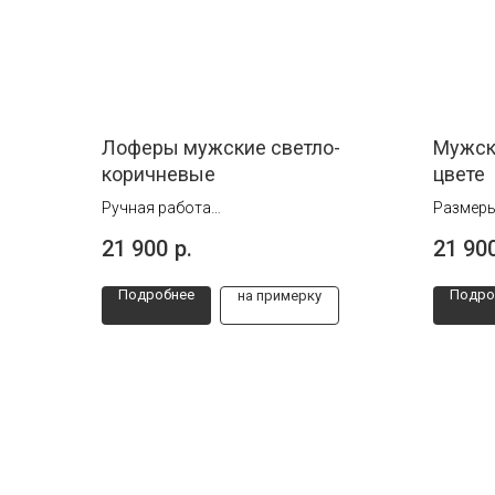
Лоферы мужские светло-
Мужск
коричневые
цвете
Ручная работа
Размеры
Размеры от 39 до 46
Ручная 
21 900
р.
21 90
Подробнее
Подро
на примерку