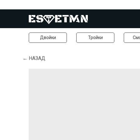
Двойки
Тройки
См
← НАЗАД