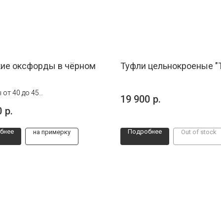
ие оксфорды в чёрном
Туфли цельнокроеные "
 от 40 до 45
19 900
р.
работа
0
р.
бнее
Подробнее
на примерку
Out of stock