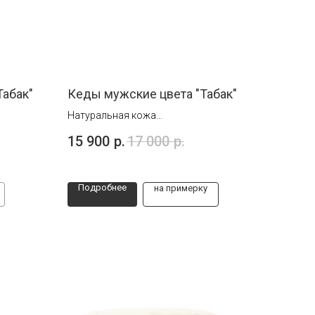
Табак"
Кеды мужские цвета "Табак"
Натуральная кожа
Размеры от 39 до 45
15 900
р.
17 000
р.
Подробнее
на примерку