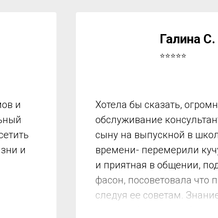
Галина С.
⭐⭐⭐⭐⭐
ов и
Хотела бы сказать, огром
льный
обслуживание консультант
сетить
сыну на выпускной в школ
изни и
времени- перемерили куч
и приятная в общении, по
фасон, посоветовала что 
следуя ее советам. Знани
мы подобрали все!!! Спас