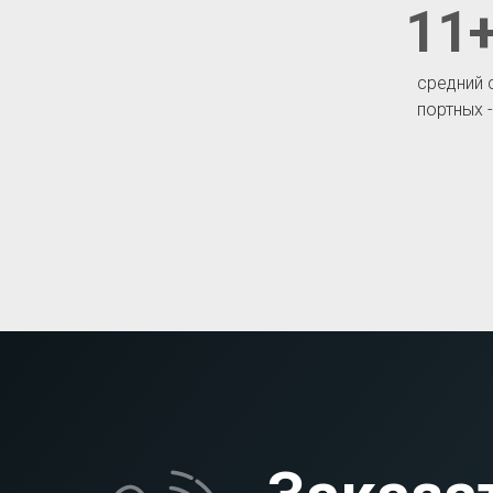
11+
средний 
портных 