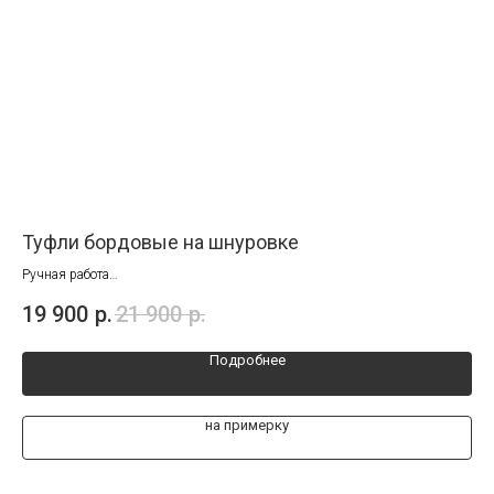
Туфли бордовые на шнуровке
Ко
Ручная работа
Руч
Последний размер 43
19 900
р.
21 900
р.
21
Подробнее
на примерку