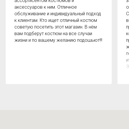
ассортисентом костюмов и
з
аксессуаров к ним. Отличное
о
обслуживание и индивидуальный подход
С
к клиентам. Кто ищет отличный костюм
в
советую посетить этот магазин. В нём
п
вам подберут костюм на все случаи
к
жизни и по вашему желанию подошьют!!!
п
ж
п
и
З
м
к
з
р
б
2
О
м
Х