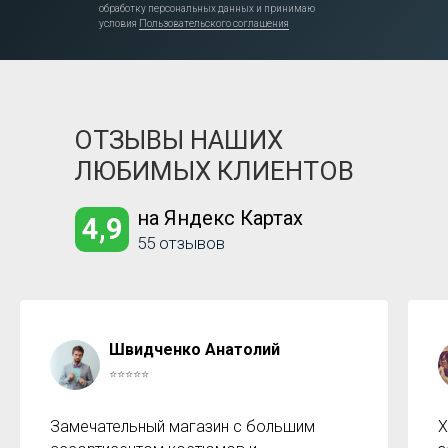
обработку персональных данных и принимаю
условия
Пользовательского соглашения
ОТЗЫВЫ НАШИХ
ЛЮБИМЫХ КЛИЕНТОВ
на Яндекс Картах
4,9
55 отзывов
Швидченко Анатолий
⭐⭐⭐⭐⭐
Замечательный магазин с большим
Х