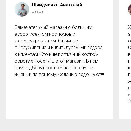
Швидченко Анатолий
⭐⭐⭐⭐⭐
Замечательный магазин с большим
Х
ассортисентом костюмов и
з
аксессуаров к ним. Отличное
о
обслуживание и индивидуальный подход
С
к клиентам. Кто ищет отличный костюм
в
советую посетить этот магазин. В нём
п
вам подберут костюм на все случаи
к
жизни и по вашему желанию подошьют!!!
п
ж
п
и
З
м
к
з
р