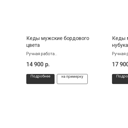
Кеды мужские бордового
Кеды 
цвета
нубука
Ручная работа
Ручная 
Размеры 39 и 40
Размеры
14 900
р.
17 90
Подробнее
Подро
на примерку