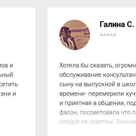
Галина С.
⭐⭐⭐⭐⭐
ов и
Хотела бы сказать, огром
льный
обслуживание консультант
сетить
сыну на выпускной в школ
изни и
времени- перемерили куч
и приятная в общении, по
фасон, посоветовала что 
следуя ее советам. Знани
мы подобрали все!!! Спас