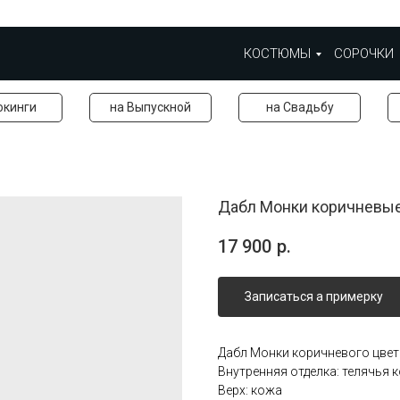
КОСТЮМЫ
СОРОЧКИ
окинги
на Выпускной
на Свадьбу
Дабл Монки коричневы
17 900
р.
Записаться а примерку
Дабл Монки коричневого цвет
Внутренняя отделка: телячья 
Верх: кожа