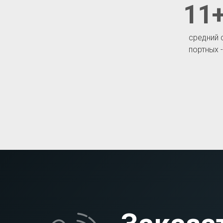
11+
средний 
портных 