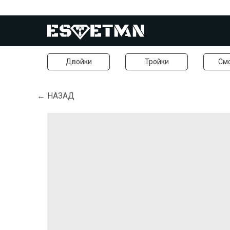
Двойки
Тройки
См
← НАЗАД