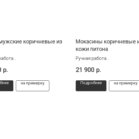
мужские коричневые из
Мокасины коричневые 
кожи питона
работа
Ручная работа
 от 41 до 45
Размеры от 39 до 44
0
р.
21 900
р.
бнее
Подробнее
на примерку
на примерку