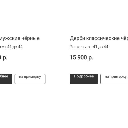
 мужские чёрные
Дерби классические ч
 от 41 до 44
Размеры от 41 до 44
0
р.
15 900
р.
бнее
Подробнее
на примерку
на примерку