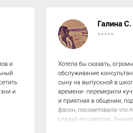
Галина С.
⭐⭐⭐⭐⭐
ов и
Хотела бы сказать, огром
льный
обслуживание консультант
сетить
сыну на выпускной в школ
изни и
времени- перемерили куч
и приятная в общении, по
фасон, посоветовала что 
следуя ее советам. Знани
мы подобрали все!!! Спас