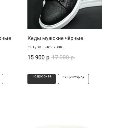
ёрные
Кеды мужские чёрные
Натуральная кожа
Размеры от 39 до 46
15 900
р.
17 000
р.
Подробнее
на примерку