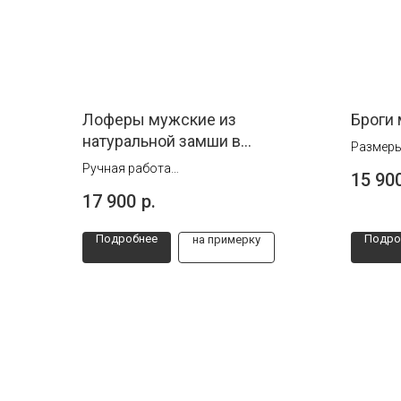
Лоферы мужские из
Броги
натуральной замши в
Размеры
коричневом цвете
Ручная работа
15 90
Размеры от 40 до 45
17 900
р.
Подробнее
Подро
на примерку