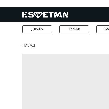
Двойки
Тройки
См
← НАЗАД