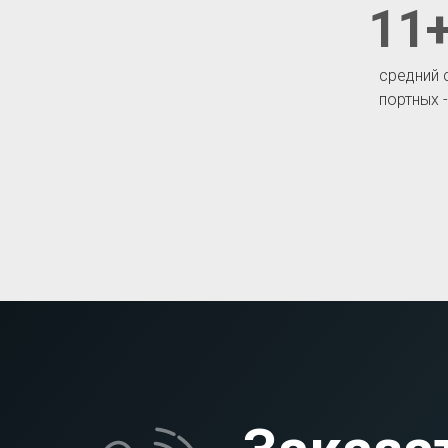
11+
средний 
портных 