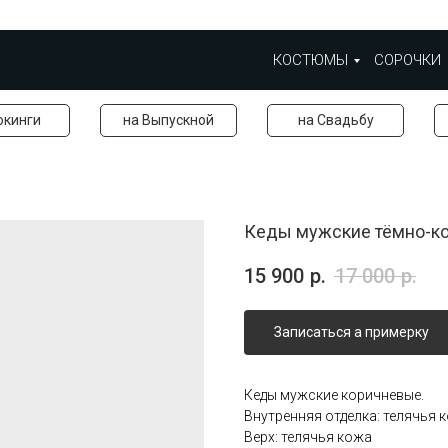
КОСТЮМЫ
СОРОЧКИ
окинги
на Выпускной
на Свадьбу
Кеды мужские тёмно-ко
15 900
р.
17 000
р.
Записаться а примерку
Кеды мужские коричневые.
Внутренняя отделка: телячья 
Верх: телячья кожа