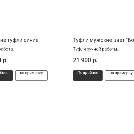
ие туфли синие
Туфли мужские цвет "Б
работа
Туфли ручной работы.
 от 39 до 46
Размеры от 40 до 46.
0
р.
21 900
р.
Патинаж (прокраска вручную,
затемнение) на носке изделия.
бнее
Подробнее
на примерку
на примерку