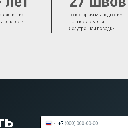
 лет
27 швов
стаж наших
по которым мы подгоним
- экспертов
Ваш костюм для
безупречной посадки
ть
+7