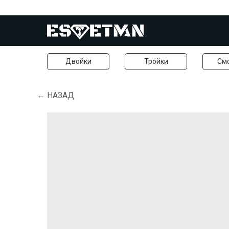
Двойки
Тройки
См
← НАЗАД