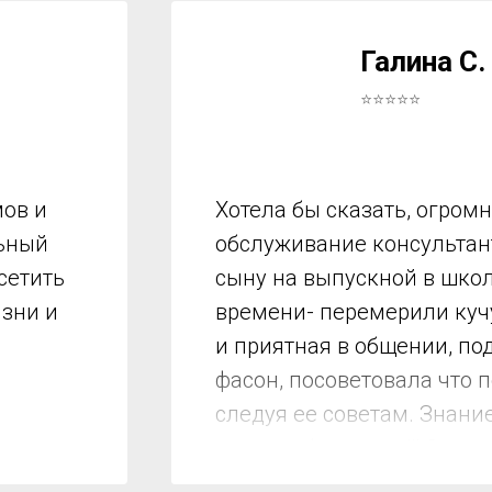
Галина С.
⭐⭐⭐⭐⭐
ов и
Хотела бы сказать, огром
льный
обслуживание консультант
сетить
сыну на выпускной в школ
изни и
времени- перемерили куч
и приятная в общении, по
фасон, посоветовала что 
следуя ее советам. Знани
мы подобрали все!!! Спас
Мариночка за короткое вр