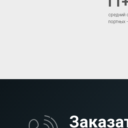
11+
средний 
портных 
Заказа