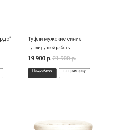
ордо"
Туфли мужские синие
Туфли ручной работы.
Размеры от 39 до 444
19 900
р.
21 900
р.
Подробнее
на примерку