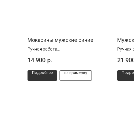
Мокасины мужские синие
Мужск
Ручная работа
Ручная 
Размеры от 41 до 45
Размеры
14 900
р.
21 90
Подробнее
Подро
на примерку