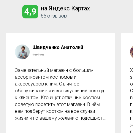
на Яндекс Картах
4,9
55 отзывов
Швидченко Анатолий
⭐⭐⭐⭐⭐
Замечательный магазин с большим
Х
ассортисентом костюмов и
з
аксессуаров к ним. Отличное
о
обслуживание и индивидуальный подход
С
к клиентам. Кто ищет отличный костюм
в
советую посетить этот магазин. В нём
п
вам подберут костюм на все случаи
к
жизни и по вашему желанию подошьют!!!
п
ж
п