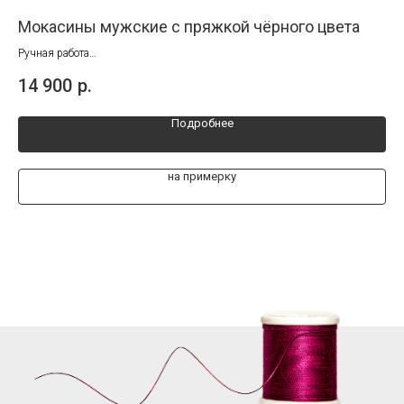
Мокасины мужские с пряжкой чёрного цвета
Бр
Ручная работа
Раз
Размеры от 40 до 45
14 900
р.
15
Подробнее
на примерку