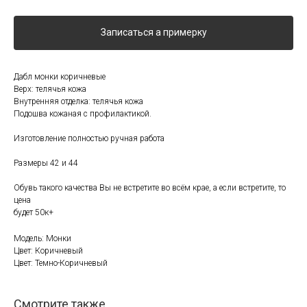
Записаться а примерку
Дабл монки коричневые
Верх: телячья кожа
Внутренняя отделка: телячья кожа
Подошва кожаная с профилактикой.
Изготовление полностью ручная работа
Размеры 42 и 44
Обувь такого качества Вы не встретите во всём крае, а если встретите, то
цена
будет 50к+
Модель: Монки
Цвет: Коричневый
Цвет: Темно-Коричневый
Смотрите также