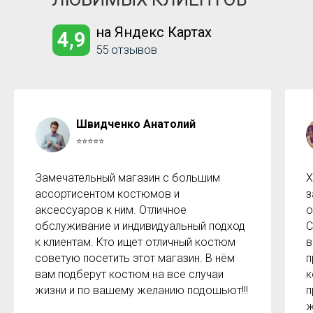
на Яндекс Картах
4,9
55 отзывов
Швидченко Анатолий
⭐⭐⭐⭐⭐
Замечательный магазин с большим
Х
ассортисентом костюмов и
з
аксессуаров к ним. Отличное
о
обслуживание и индивидуальный подход
С
к клиентам. Кто ищет отличный костюм
в
советую посетить этот магазин. В нём
п
вам подберут костюм на все случаи
к
жизни и по вашему желанию подошьют!!!
п
ж