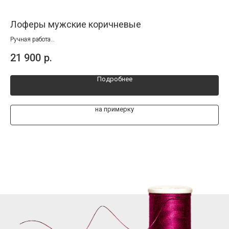
Лоферы мужские коричневые
Му
Ручная работа
Руч
Размеры от 38 до 45
Раз
21 900
р.
21
Подробнее
на примерку