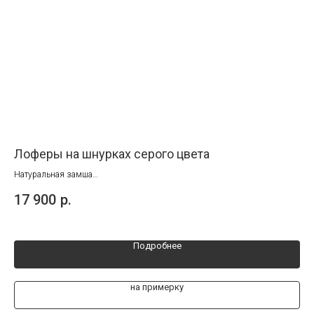
Лоферы на шнурках серого цвета
Бр
Натуральная замша
Раз
Размеры от 39 до 44
17 900
р.
15
Подробнее
на примерку