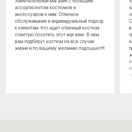
Замечательный магазин с большим
Х
ассортисентом костюмов и
з
аксессуаров к ним. Отличное
о
обслуживание и индивидуальный подход
С
к клиентам. Кто ищет отличный костюм
в
советую посетить этот магазин. В нём
п
вам подберут костюм на все случаи
к
жизни и по вашему желанию подошьют!!!
п
ж
п
и
З
м
к
з
р
б
2
О
м