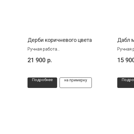
Дерби коричневого цвета
Дабл м
Ручная работа
Ручная 
Размеры 44 и 45
Размеры 
21 900
р.
15 90
Подробнее
Подро
на примерку