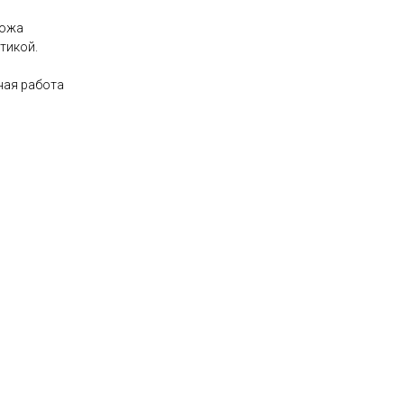
кожа
тикой.
ная работа