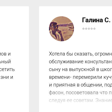
Галина С.
⭐⭐⭐⭐⭐
ов и
Хотела бы сказать, огром
льный
обслуживание консультант
сетить
сыну на выпускной в школ
изни и
времени- перемерили куч
и приятная в общении, по
фасон, посоветовала что 
следуя ее советам. Знани
мы подобрали все!!! Спас