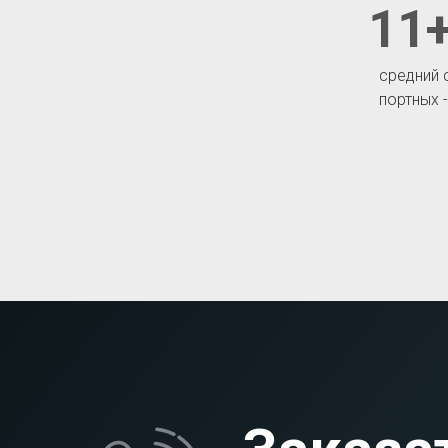
11+
средний 
портных 