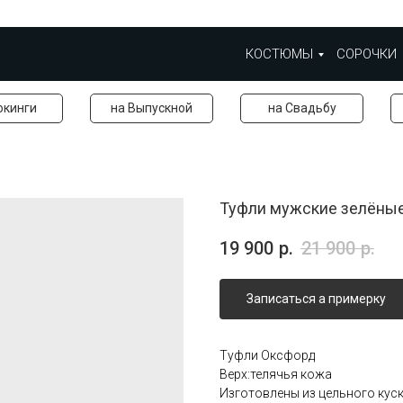
КОСТЮМЫ
СОРОЧКИ
окинги
на Выпускной
на Свадьбу
Туфли мужские зелёны
19 900
р.
21 900
р.
Записаться а примерку
Туфли Оксфорд
Верх:телячья кожа
Изготовлены из цельного кус