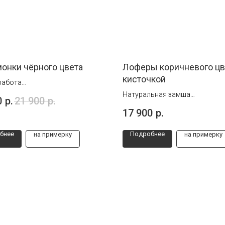
онки чёрного цвета
Лоферы коричневого цв
кисточкой
работа
39, 40, 45 и 46
Натуральная замша
0
р.
21 900
р.
Размеры 44 и 45
17 900
р.
бнее
Подробнее
на примерку
на примерку