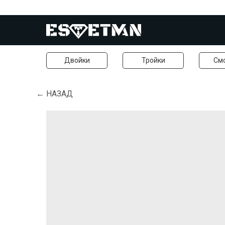
Двойки
Тройки
См
← НАЗАД