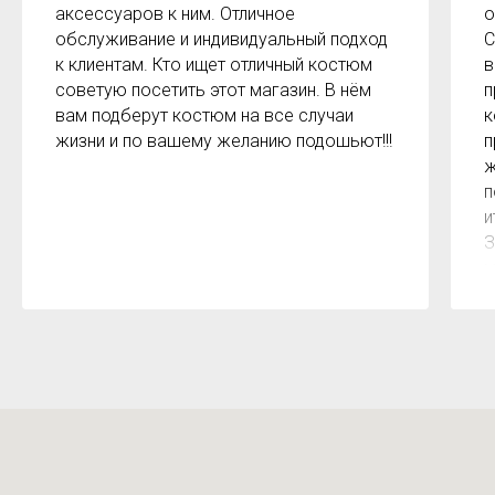
аксессуаров к ним. Отличное
о
обслуживание и индивидуальный подход
С
к клиентам. Кто ищет отличный костюм
в
советую посетить этот магазин. В нём
п
вам подберут костюм на все случаи
к
жизни и по вашему желанию подошьют!!!
п
ж
п
и
З
м
к
з
р
б
2
О
м
Х