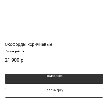
Оксфорды коричневые
Ко
Ручная работа
Руч
Размеры от 41 до 45
21 900
р.
21
Подробнее
на примерку