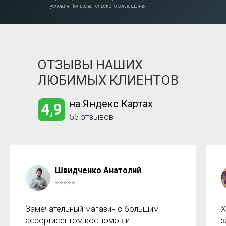
условия
Пользовательского соглашения
ОТЗЫВЫ НАШИХ
ЛЮБИМЫХ КЛИЕНТОВ
на Яндекс Картах
4,9
55 отзывов
Швидченко Анатолий
⭐⭐⭐⭐⭐
Замечательный магазин с большим
Х
ассортисентом костюмов и
з