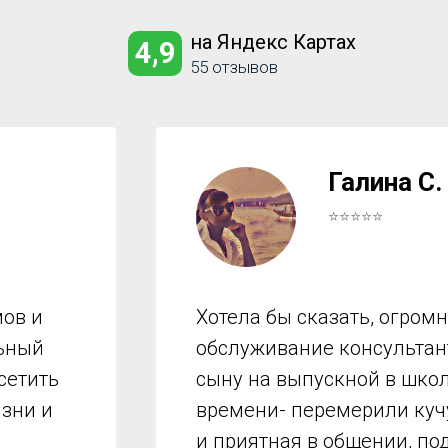
на Яндекс Картах
4,9
55 отзывов
Галина С.
⭐⭐⭐⭐⭐
ов и
Хотела бы сказать, огром
льный
обслуживание консультант
сетить
сыну на выпускной в школ
изни и
времени- перемерили куч
и приятная в общении, по