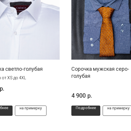
а светло-голубая
Сорочка мужская серо-
голубая
 от XS до 4XL
р.
4 900
р.
бнее
Подробнее
на примерку
на примерку