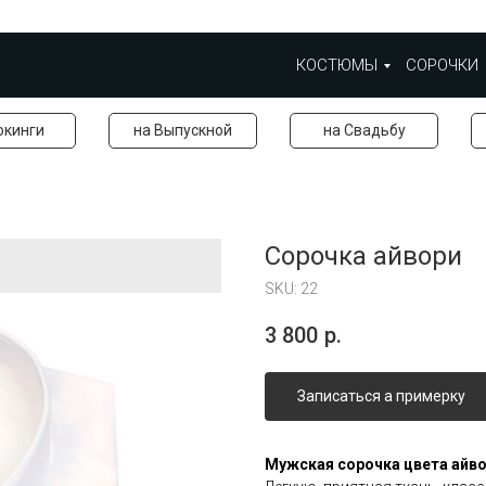
КОСТЮМЫ
СОРОЧКИ
окинги
на Выпускной
на Свадьбу
Сорочка айвори
SKU:
22
3 800
р.
Записаться а примерку
Мужская сорочка цвета айво