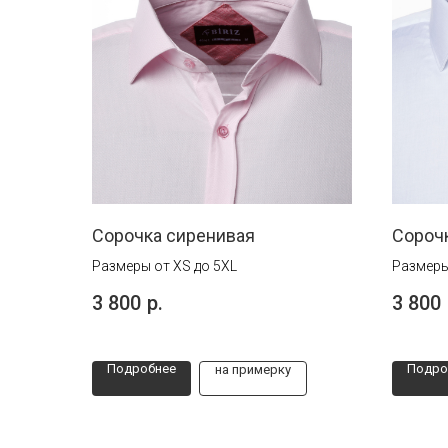
Сорочка сиренивая
Сорочк
Размеры от XS до 5XL
Размеры
3 800
р.
3 800
Подробнее
Подро
на примерку