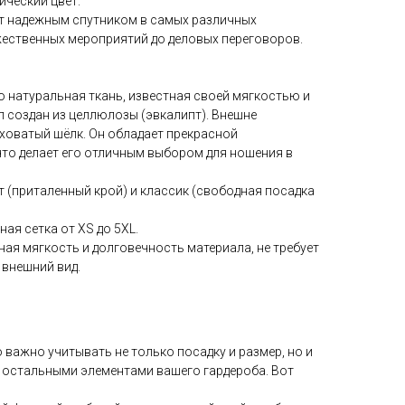
ический цвет.
ет надежным спутником в самых различных
жественных мероприятий до деловых переговоров.
о натуральная ткань, известная своей мягкостью и
 создан из целлюлозы (эвкалипт). Внешне
ховатый шёлк. Он обладает прекрасной
то делает его отличным выбором для ношения в
 (приталенный крой) и классик (свободная посадка
ая сетка от XS до 5XL.
ная мягкость и долговечность материала, не требует
 внешний вид.
важно учитывать не только посадку и размер, но и
 с остальными элементами вашего гардероба. Вот