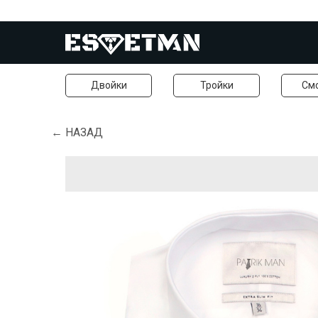
Двойки
Тройки
См
← НАЗАД