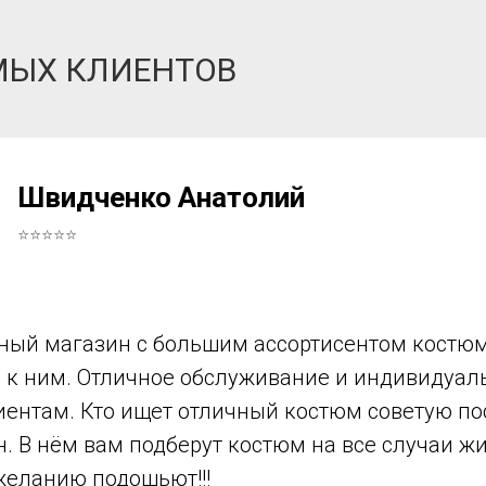
МЫХ КЛИЕНТОВ
Швидченко Анатолий
⭐⭐⭐⭐⭐
ный магазин с большим ассортисентом костюм
в к ним. Отличное обслуживание и индивидуа
иентам. Кто ищет отличный костюм советую по
н. В нём вам подберут костюм на все случаи ж
желанию подошьют!!!