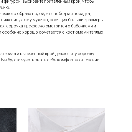
ой фигурой, выбирайте приталенный крой, чтобы
уцию.
ического образа подойдет свободная посадка,
 движения даже у мужчин, носящих большие размеры.
ах: сорочка прекрасно смотрится с бабочками и
и особенно хорошо сочетается с костюмами тёплых
териал и выверенный крой делают эту сорочку
 Вы будете чувствовать себя комфортно в течение