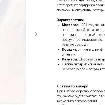
Легкую, приятная ткань, класс
Этот предмет гардероба стан
жизненных ситуациях, от тор
Характеристики:
Материал:
100% модал - эт
прочностью. Этот материал
напоминает плотный, шеро
воздухопроницаемостью, ч
течение всего дня.
Посадка:
силуэты слим фит
в талии).
Размеры:
Широкая размерн
Лёгкий уход
: Исключитель
особого ухода и сохраняет
Советы по выбору
При выборе сорочки особенно 
то, как она будет сочетаться
несколько рекомендаций: