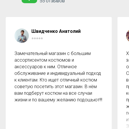
55 отзывов
Швидченко Анатолий
⭐⭐⭐⭐⭐
Замечательный магазин с большим
Х
ассортисентом костюмов и
з
аксессуаров к ним. Отличное
о
обслуживание и индивидуальный подход
С
к клиентам. Кто ищет отличный костюм
в
советую посетить этот магазин. В нём
п
вам подберут костюм на все случаи
к
жизни и по вашему желанию подошьют!!!
п
ж
п
и
З