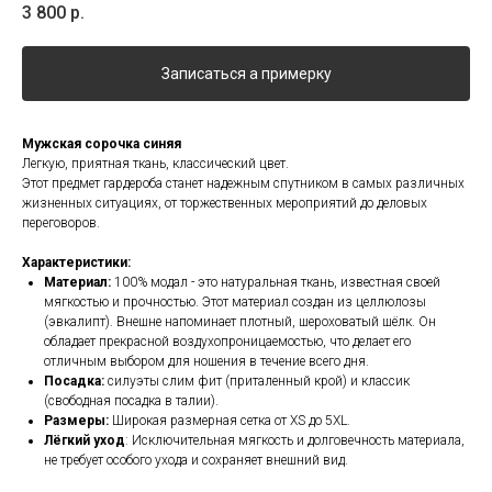
3 800
р.
Записаться а примерку
Мужская сорочка синяя
Легкую, приятная ткань, классический цвет.
Этот предмет гардероба станет надежным спутником в самых различных
жизненных ситуациях, от торжественных мероприятий до деловых
переговоров.
Характеристики:
Материал:
100% модал - это натуральная ткань, известная своей
мягкостью и прочностью. Этот материал создан из целлюлозы
(эвкалипт). Внешне напоминает плотный, шероховатый шёлк. Он
обладает прекрасной воздухопроницаемостью, что делает его
отличным выбором для ношения в течение всего дня.
Посадка:
силуэты слим фит (приталенный крой) и классик
(свободная посадка в талии).
Размеры:
Широкая размерная сетка от XS до 5XL.
Лёгкий уход
: Исключительная мягкость и долговечность материала,
не требует особого ухода и сохраняет внешний вид.