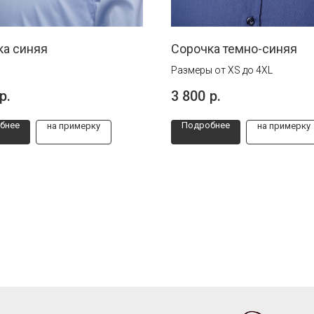
ка синяя
Сорочка темно-синяя
Размеры от XS до 4XL
р.
3 800
р.
бнее
Подробнее
на примерку
на примерку