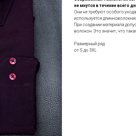
не
мнутся
в
течение
всего
дн
Они не требуют особого ухода
используется длинноволокнис
При создании материала допу
волокон. Это значит, что так
Размерный ряд
от S до 3XL