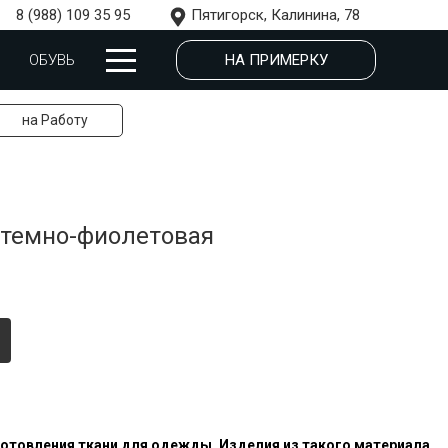
8 (988) 109 35 95
Пятигорск, Калинина, 78
НА ПРИМЕРКУ
ОБУВЬ
на Работу
 темно-фиолетовая
готовления
ткани
для
одежды.
Изделия
из
такого
материала