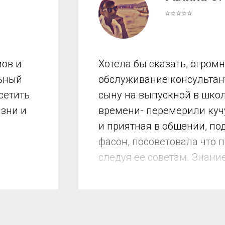
⭐⭐⭐⭐⭐
ов и
Хотела бы сказать, огром
льный
обслуживание консультант
сетить
сыну на выпускной в школ
изни и
времени- перемерили куч
и приятная в общении, по
фасон, посоветовала что 
следуя ее советам. Знани
мы подобрали все!!! Спас
Мариночка за короткое вр
хочу разделить благодарнос
Помощь. Доступные цены!