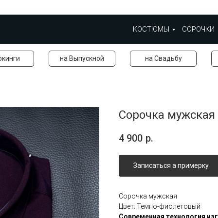
КОСТЮМЫ
СОРОЧКИ
окинги
на Выпускной
на Свадьбу
Сорочка мужская
4 900
р.
Записаться а примерку
Сорочка мужская
Цвет: Темно-фиолетовый
Современная
технология
из