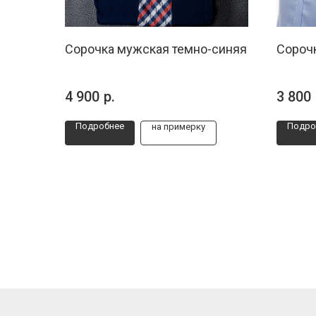
Сорочка мужская темно-синяя
Сороч
4 900
р.
3 800
Подробнее
Подро
на примерку