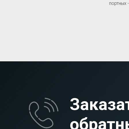
портных 
Заказа
обратн