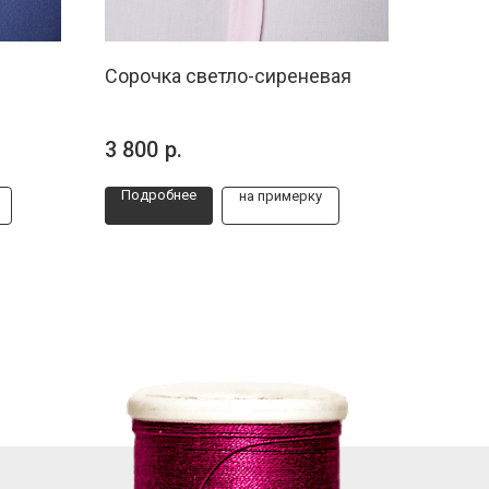
Сорочка светло-сиреневая
3 800
р.
Подробнее
на примерку