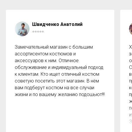
Швидченко Анатолий
⭐⭐⭐⭐⭐
Замечательный магазин с большим
Х
ассортисентом костюмов и
з
аксессуаров к ним. Отличное
о
обслуживание и индивидуальный подход
С
к клиентам. Кто ищет отличный костюм
в
советую посетить этот магазин. В нём
п
вам подберут костюм на все случаи
к
жизни и по вашему желанию подошьют!!!
п
ж
п
и
З
м