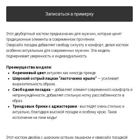
Записаться а примерку
Этот двубортный костюм предназначен для мужчин, которые ценят
традиционные элементы в современном прочтении.
Оверсайз посадка добавляет свободу силуэту и комфорт, делая костюм
особенно актуальным для современных мужчин. Эта модель
подчеркивает уверенность и индивидуальность.
Преимущества модели:
Коричневый цвет
актуален как никогда прежде.
Широкий острый лацкан "ласточкино крыло"
— усиливает
выразительность образа.
Свободная посадка
— добавляет элемент современного комфорта и
непринуждённости, добавляет стильную нотку расслабленности в
образ.
Трендовые брюки с аджастерами
- выглядят очень стильно и
актуально, благодаря высокой посадке и особому крою. Такое
исполнение на пике моды!
Этот костюм двойка с широким острым лацканом и оверсайз посадкой