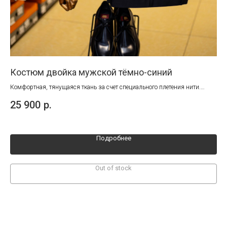
Костюм двойка мужской тёмно-синий
Ко
ко
Комфортная, тянущаяся ткань за счет специального плетения нити.
Классический универсальный костюм для любого случая.
Воп
25 900
р.
шер
37
Подробнее
Out of stock