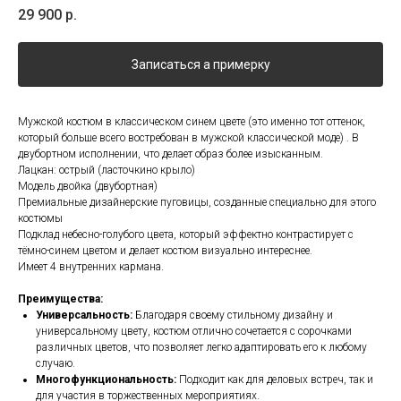
29 900
р.
Записаться а примерку
Мужской костюм в классическом синем цвете (это именно тот оттенок,
который больше всего востребован в мужской классической моде) . В
двубортном исполнении, что делает образ более изысканным.
Лацкан: острый (ласточкино крыло)
Модель двойка (двубортная)
Премиальные дизайнерские пуговицы, созданные специально для этого
костюмы
Подклад небесно-голубого цвета, который эффектно контрастирует с
тёмно-синем цветом и делает костюм визуально интереснее.
Имеет 4 внутренних кармана.
Преимущества:
Универсальность:
Благодаря своему стильному дизайну и
универсальному цвету, костюм отлично сочетается с сорочками
различных цветов, что позволяет легко адаптировать его к любому
случаю.
Многофункциональность:
Подходит как для деловых встреч, так и
для участия в торжественных мероприятиях.