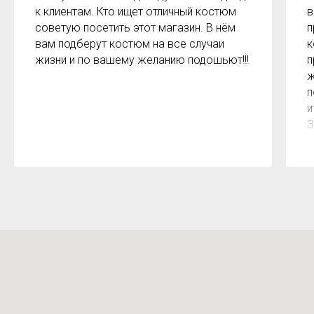
к клиентам. Кто ищет отличный костюм
в
советую посетить этот магазин. В нём
п
вам подберут костюм на все случаи
к
жизни и по вашему желанию подошьют!!!
п
ж
п
и
З
м
к
з
р
б
2
О
м
Х
н