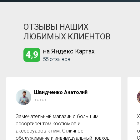
ОТЗЫВЫ НАШИХ
ЛЮБИМЫХ КЛИЕНТОВ
на Яндекс Картах
4,9
55 отзывов
Швидченко Анатолий
⭐⭐⭐⭐⭐
Замечательный магазин с большим
Х
ассортисентом костюмов и
з
аксессуаров к ним. Отличное
о
обслуживание и индивидуальный подход
С