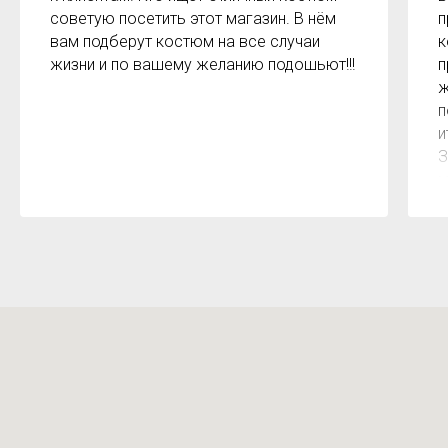
советую посетить этот магазин. В нём
п
вам подберут костюм на все случаи
к
жизни и по вашему желанию подошьют!!!
п
ж
п
и
З
м
к
з
р
б
2
О
м
Х
н