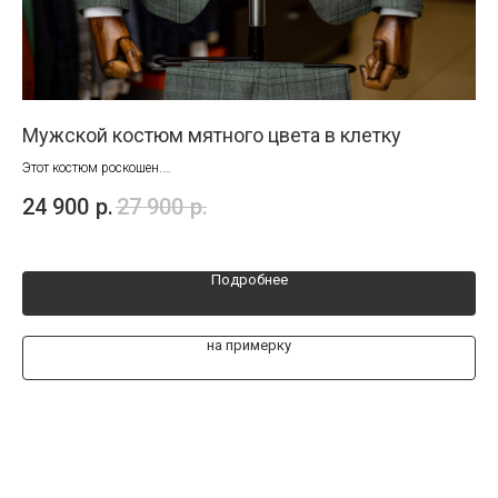
Мужской костюм мятного цвета в клетку
Ко
Этот костюм роскошен.
Это
Потрясающе красивый цвет дополняет неброская клетка, что делает эту
сва
24 900
р.
27 900
р.
25
модель невероятно стильной и популярной.
Подробнее
на примерку