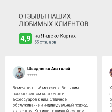
ОТЗЫВЫ НАШИХ
ЛЮБИМЫХ КЛИЕНТОВ
на Яндекс Картах
4,9
55 отзывов
Швидченко Анатолий
⭐⭐⭐⭐⭐
Замечательный магазин с большим
Х
ассортисентом костюмов и
з
аксессуаров к ним. Отличное
о
обслуживание и индивидуальный подход
С
к клиентам. Кто ищет отличный костюм
в