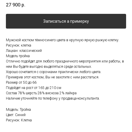
27 900
р.
Записаться а примерку
Мужской костюм тёмно-синего цвета в крупную яркую рыжую клетку.
Рисунок: клетка
Лацкан: классический
Модель тройка
Отлично подойдет для любого праздничного мероприятия или работы, в
нем Вы будете выгодно выделяться среди остальных.
Хорошо сочетается с сорочками практически любого цвета.
Примерив этот костюм, Вы не захотите с ним расстаться.
Размер от 50 до 66
Подойдет на рост от 165 до 210 см
Состав 78% шерсть 28% вискоза 2% лайкра
Наличие уточняйте по телефону у продавца-консультанта.
Модель: Тройка
Цвет: Синий
Рисунок: Клетка