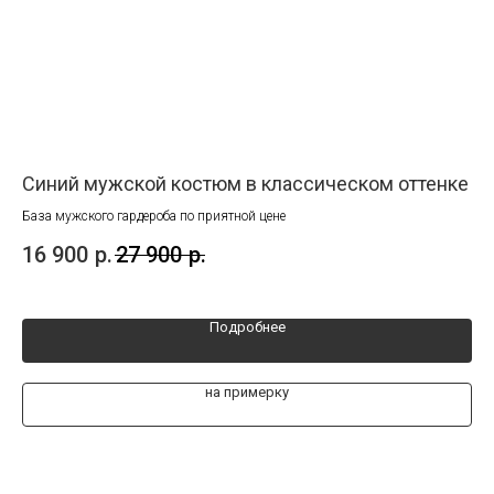
Синий мужской костюм в классическом оттенке
Му
нный
База мужского гардероба по приятной цене
Кос
нез
16 900
р.
27 900
р.
33
Подробнее
на примерку