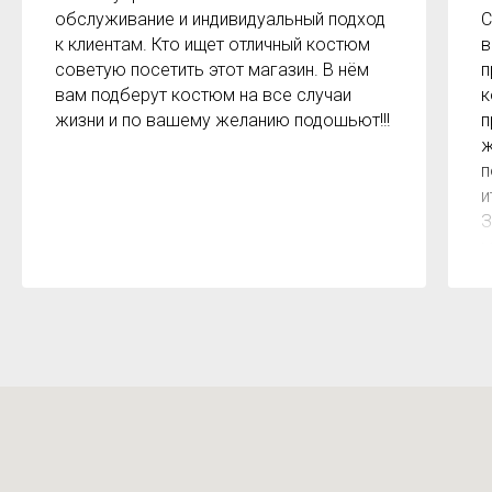
обслуживание и индивидуальный подход
С
к клиентам. Кто ищет отличный костюм
в
советую посетить этот магазин. В нём
п
вам подберут костюм на все случаи
к
жизни и по вашему желанию подошьют!!!
п
ж
п
и
З
м
к
з
р
б
2
О
м
Х
н