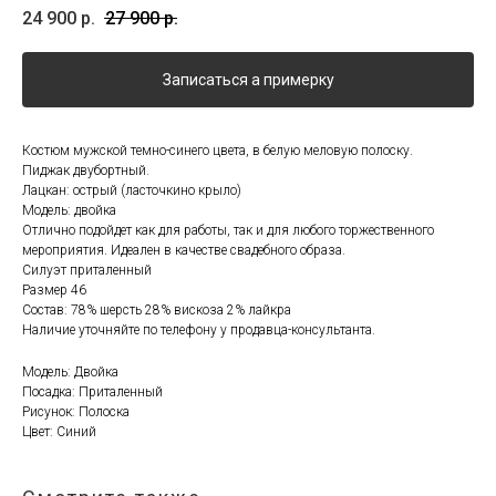
24 900
р.
27 900
р.
Записаться а примерку
Костюм мужской темно-синего цвета, в белую меловую полоску.
Пиджак двубортный.
Лацкан: острый (ласточкино крыло)
Модель: двойка
Отлично подойдет как для работы, так и для любого торжественного
мероприятия. Идеален в качестве свадебного образа.
Силуэт приталенный
Размер 46
Состав: 78% шерсть 28% вискоза 2% лайкра
Наличие уточняйте по телефону у продавца-консультанта.
Модель: Двойка
Посадка: Приталенный
Рисунок: Полоска
Цвет: Синий