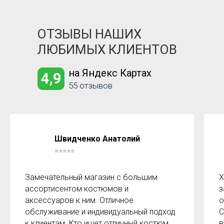
ОТЗЫВЫ НАШИХ
ЛЮБИМЫХ КЛИЕНТОВ
на Яндекс Картах
4,9
55 отзывов
Швидченко Анатолий
⭐⭐⭐⭐⭐
Замечательный магазин с большим
Х
ассортисентом костюмов и
з
аксессуаров к ним. Отличное
о
обслуживание и индивидуальный подход
С
к клиентам. Кто ищет отличный костюм
в