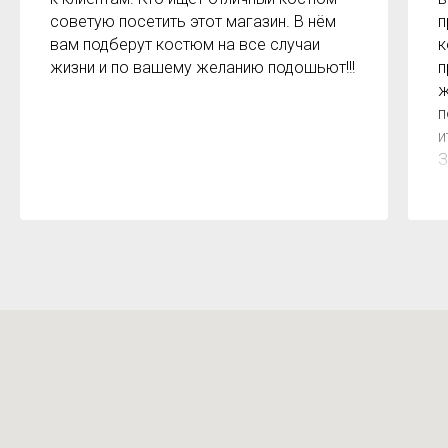
советую посетить этот магазин. В нём
п
вам подберут костюм на все случаи
к
жизни и по вашему желанию подошьют!!!
п
ж
п
и
З
м
к
з
р
б
2
О
м
Х
н