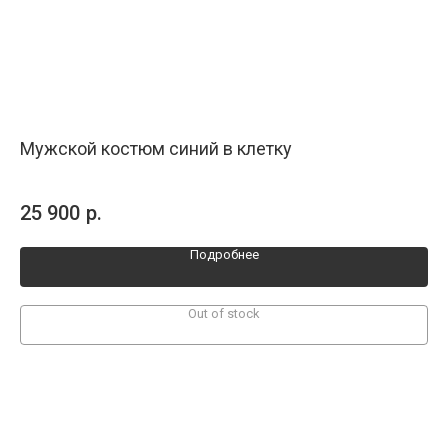
Мужской костюм синий в клетку
Му
Све
ом
На 
25 900
р.
27
Подробнее
Out of stock