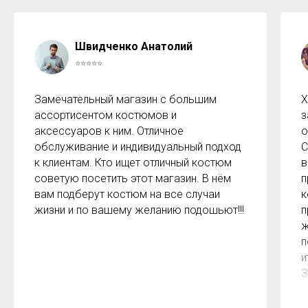
Швидченко Анатолий
⭐⭐⭐⭐⭐
Замечательный магазин с большим
Х
ассортисентом костюмов и
з
аксессуаров к ним. Отличное
о
обслуживание и индивидуальный подход
С
к клиентам. Кто ищет отличный костюм
в
советую посетить этот магазин. В нём
п
вам подберут костюм на все случаи
к
жизни и по вашему желанию подошьют!!!
п
ж
п
и
З
м
к