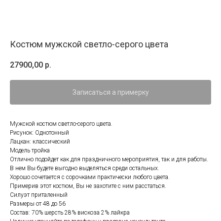
Костюм мужской светло-серого цвета
27900,00
р.
Записаться а примерку
Мужской костюм светло-серого цвета.
Рисунок: Однотонный
Лацкан: классический
Модель тройка
Отлично подойдет как для праздничного мероприятия, так и для работы.
В нем Вы будете выгодно выделяться среди остальных.
Хорошо сочетается с сорочками практически любого цвета.
Примерив этот костюм, Вы не захотите с ним расстаться.
Силуэт приталенный
Размеры от 48 до 56
Состав: 70% шерсть 28% вискоза 2% лайкра