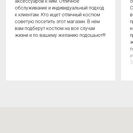
аксессуаров к ним. Отличное
о
обслуживание и индивидуальный подход
С
к клиентам. Кто ищет отличный костюм
в
советую посетить этот магазин. В нём
п
вам подберут костюм на все случаи
к
жизни и по вашему желанию подошьют!!!
п
ж
п
и
З
м
к
з
р
б
2
О
м
Х
н