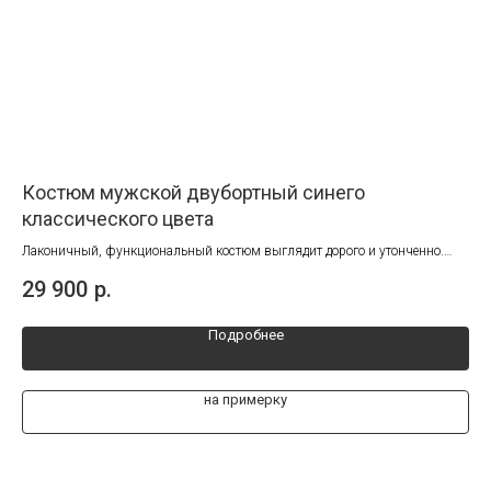
Костюм мужской двубортный синего
Му
классического цвета
ия
Осо
выг
Лаконичный, функциональный костюм выглядит дорого и утонченно.
27
Идеален для концепции продуманного гардероба
29 900
р.
Подробнее
на примерку