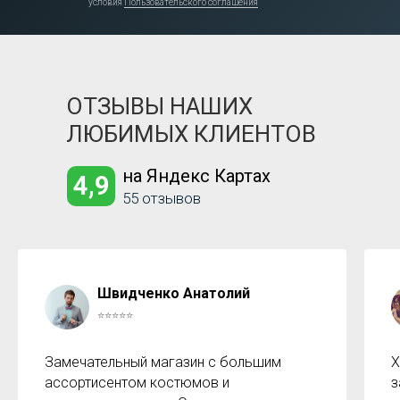
условия
Пользовательского соглашения
ОТЗЫВЫ НАШИХ
ЛЮБИМЫХ КЛИЕНТОВ
на Яндекс Картах
4,9
55 отзывов
Швидченко Анатолий
⭐⭐⭐⭐⭐
Замечательный магазин с большим
Х
ассортисентом костюмов и
з