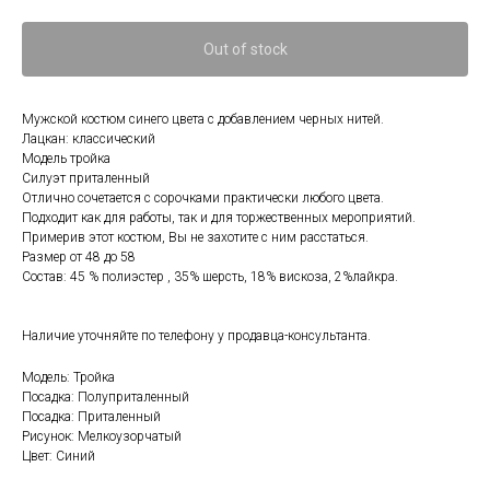
Out of stock
Мужской костюм синего цвета с добавлением черных нитей.
Лацкан: классический
Модель тройка
Силуэт приталенный
Отлично сочетается с сорочками практически любого цвета.
Подходит как для работы, так и для торжественных мероприятий.
Примерив этот костюм, Вы не захотите с ним расстаться.
Размер от 48 до 58
Состав: 45 % полиэстер , 35% шерсть, 18% вискоза, 2%лайкра.
Наличие уточняйте по телефону у продавца-консультанта.
Модель: Тройка
Посадка: Полуприталенный
Посадка: Приталенный
Рисунок: Мелкоузорчатый
Цвет: Синий