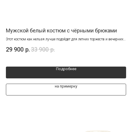
Мужской белый костюм с чёрными брюками
Му
ви
Этот костюм как нельзя лучше подойдет для летних торжеств и вечерних
мероприятий. Лёгкая, летняя ткань, контрастное сочетание цветов и
Син
29 900
р.
33 900
р.
посадка, которая выгодно подчеркивает фигуру сделают Ваш образ
незабываемым!
24
Подробнее
на примерку