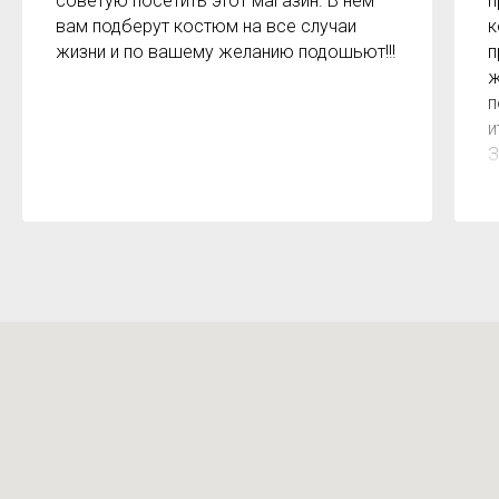
советую посетить этот магазин. В нём
п
вам подберут костюм на все случаи
к
жизни и по вашему желанию подошьют!!!
п
ж
п
и
З
м
к
з
р
б
2
О
м
Х
н