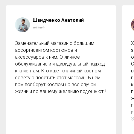
Швидченко Анатолий
⭐⭐⭐⭐⭐
Замечательный магазин с большим
Х
ассортисентом костюмов и
з
аксессуаров к ним. Отличное
о
обслуживание и индивидуальный подход
С
к клиентам. Кто ищет отличный костюм
в
советую посетить этот магазин. В нём
п
вам подберут костюм на все случаи
к
жизни и по вашему желанию подошьют!!!
п
ж
п
и
З
м
к